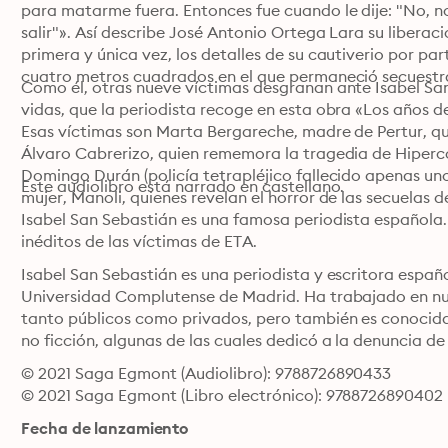
para matarme fuera. Entonces fue cuando le dije: "No, no,
salir"». Así describe José Antonio Ortega Lara su liberaci
primera y única vez, los detalles de su cautiverio por par
Como él, otras nueve víctimas desgranan ante Isabel Sa
vidas, que la periodista recoge en esta obra «Los años d
Esas víctimas son Marta Bergareche, madre de Pertur, qu
Álvaro Cabrerizo, quien rememora la tragedia de Hipercor
Domingo Durán (policía tetrapléjico fallecido apenas uno
Este audiolibro está narrado en castellano.
Isabel San Sebastián es una famosa periodista española. E
inéditos de las víctimas de ETA.
Isabel San Sebastián es una periodista y escritora español
Universidad Complutense de Madrid. Ha trabajado en n
tanto públicos como privados, pero también es conocida p
no ficción, algunas de las cuales dedicó a la denuncia d
© 2021 Saga Egmont (Audiolibro): 9788726890433
© 2021 Saga Egmont (Libro electrónico): 9788726890402
Fecha de lanzamiento