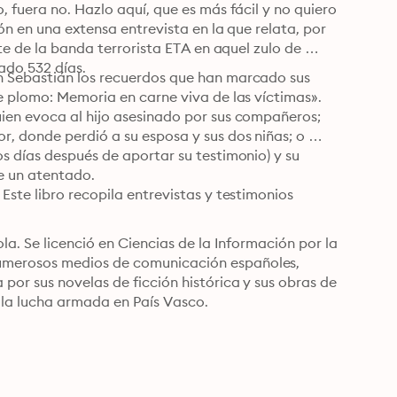
 fuera no. Hazlo aquí, que es más fácil y no quiero 
ón en una extensa entrevista en la que relata, por 
te de la banda terrorista ETA en aquel zulo de 
cuatro metros cuadrados en el que permaneció secuestrado 532 días. 
n Sebastián los recuerdos que han marcado sus 
e plomo: Memoria en carne viva de las víctimas». 
ien evoca al hijo asesinado por sus compañeros; 
, donde perdió a su esposa y sus dos niñas; o 
s días después de aportar su testimonio) y su 
mujer, Manoli, quienes revelan el horror de las secuelas de un atentado. 
ste libro recopila entrevistas y testimonios 
a. Se licenció en Ciencias de la Información por la 
umerosos medios de comunicación españoles, 
or sus novelas de ficción histórica y sus obras de 
e la lucha armada en País Vasco.