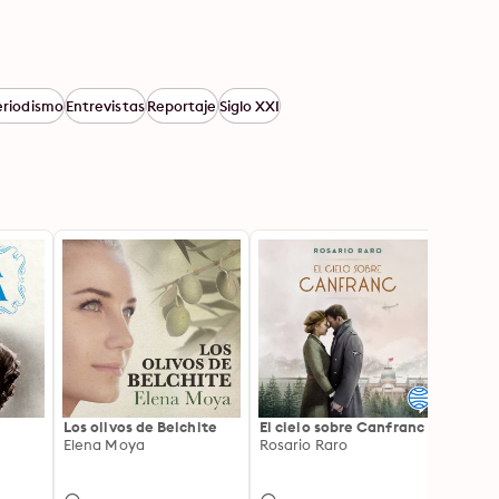
eriodismo
Entrevistas
Reportaje
Siglo XXI
Los olivos de Belchite
El cielo sobre Canfranc
Sonó u
Elena Moya
Rosario Raro
María