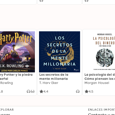
ry Potter y la piedra
Los secretos de la
La psicología del d
osofal
mente millonaria
Cómo piensan los r
. Rowling
T. Harv Eker
18 claves imperec
Morgan Housel
sobre riqueza y fe
.8
4.4
4.5
XPLORAR
ENLACES IMPOR
uscar
Contacto y a