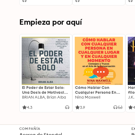
Empieza por aquí
El Poder de Estar Solo:
Cómo Hablar Con
Har
Una Dosis de Motivación
Cualquier Persona En
fil
Acompañada de Ideas
BRIAN ALBA, Brian Alba
Cualquier Lugar Y En
Nina Maxwell
J.K
Revolucionarias Para
Cualquier Momento
una Vida Mejor
4.3
3.9
4
COMPAÑÍA
E
Acerca de Storytel
B