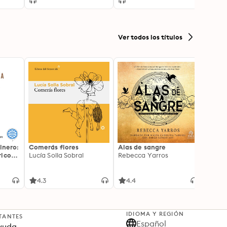
Ver todos los títulos
inero:
Comerás flores
Alas de sangre
Harry 
icos:
Lucía Solla Sobral
Rebecca Yarros
prisi
ederas
J.K. R
licidad
4.3
4.4
4.9
IDIOMA Y REGIÓN
TANTES
Español
yuda