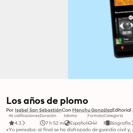
Los años de plomo
Por
Isabel San Sebastián
Con
Menchu González
Editorial
46 calificaciones
Duración
Idioma
Formato
Categoría
4.3
7 h 52 m
Español
Biografía
«Yo pensaba: al final se ha disfrazado de guardia civil 