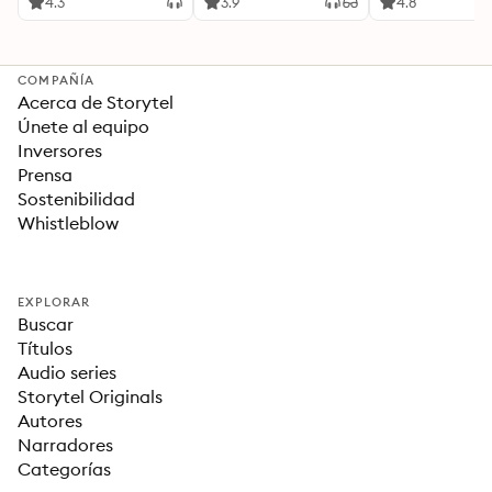
Ideas Revolucionarias
4.3
3.9
4.8
Para una Vida Mejor
COMPAÑÍA
Acerca de Storytel
Únete al equipo
Inversores
Prensa
Sostenibilidad
Whistleblow
EXPLORAR
Buscar
Títulos
Audio series
Storytel Originals
Autores
Narradores
Categorías