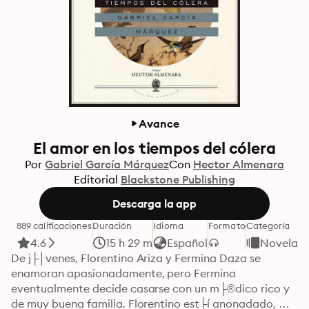
Avance
El amor en los tiempos del cólera
Por
Gabriel García Márquez
Con
Hector Almenara
Editorial
Blackstone Publishing
Descarga la app
889 calificaciones
Duración
Idioma
Formato
Categoría
4.6
15 h 29 m
Español
Novelas
De j├│venes, Florentino Ariza y Fermina Daza se 
enamoran apasionadamente, pero Fermina 
eventualmente decide casarse con un m├®dico rico y 
de muy buena familia. Florentino est├í anonadado, 