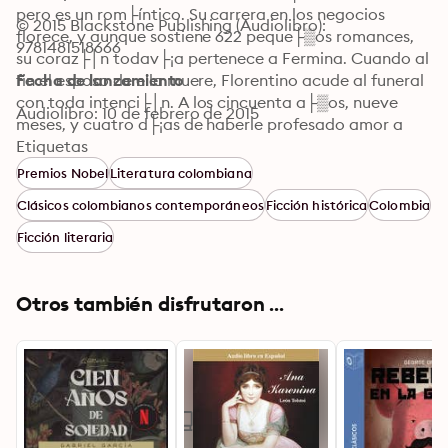
pero es un rom├íntico. Su carrera en los negocios 
© 2015 Blackstone Publishing (Audiolibro): 
florece, y aunque sostiene 622 peque├▒os romances, 
9781481518666
su coraz├│n todav├¡a pertenece a Fermina. Cuando al 
fin el esposo de ella muere, Florentino acude al funeral 
Fecha de lanzamiento
con toda intenci├│n. A los cincuenta a├▒os, nueve 
Audiolibro: 10 de febrero de 2015
meses, y cuatro d├¡as de haberle profesado amor a 
Fermina, lo har├í una vez m├ís.
Etiquetas
Premios Nobel
Literatura colombiana
Clásicos colombianos contemporáneos
Ficción histórica
Colombia
Ficción literaria
Otros también disfrutaron ...