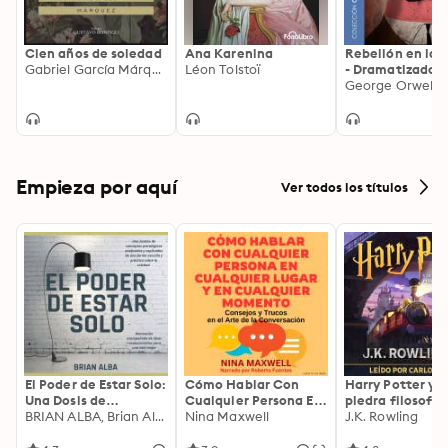
Cien años de soledad
Ana Karenina
Rebelión en la 
Gabriel García Márquez
Léon Tolstoï
- Dramatizado
George Orwell
Empieza por aquí
Ver todos los títulos
El Poder de Estar Solo:
Cómo Hablar Con
Harry Potter y l
Una Dosis de
Cualquier Persona En
piedra filosofal
Motivación
BRIAN ALBA, Brian Alba
Cualquier Lugar Y En
Nina Maxwell
J.K. Rowling
Acompañada de
Cualquier Momento