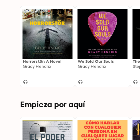
Horrorstör: A Novel
We Sold Our Souls
The
Grady Hendrix
Grady Hendrix
Ste
Empieza por aquí