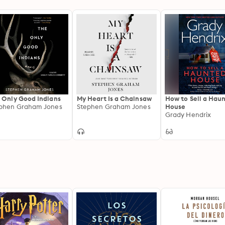
 Only Good Indians
My Heart Is a Chainsaw
How to Sell a Hau
phen Graham Jones
Stephen Graham Jones
House
Grady Hendrix