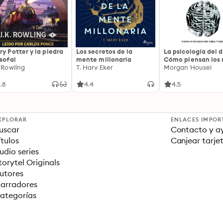
ry Potter y la piedra
Los secretos de la
La psicología del d
osofal
mente millonaria
Cómo piensan los r
. Rowling
T. Harv Eker
18 claves imperec
Morgan Housel
sobre riqueza y fe
.8
4.4
4.5
XPLORAR
ENLACES IMPOR
uscar
Contacto y a
ítulos
Canjear tarje
udio series
torytel Originals
utores
arradores
ategorías