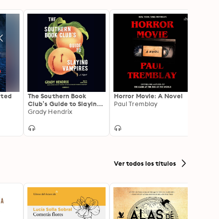
nted
The Southern Book
Horror Movie: A Novel
A Hea
Club’s Guide to Slaying
Paul Tremblay
Paul 
Vampires
Grady Hendrix
Ver todos los títulos