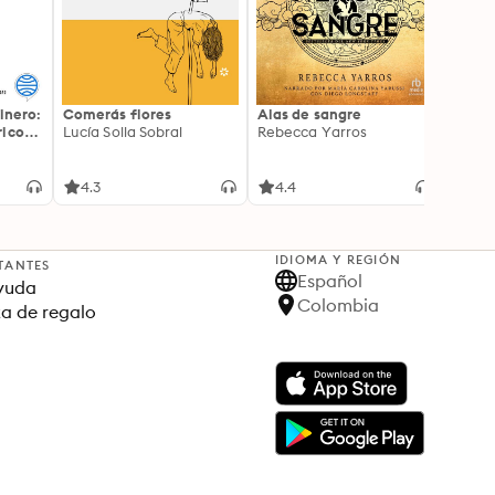
inero:
Comerás flores
Alas de sangre
Harry 
icos:
Lucía Solla Sobral
Rebecca Yarros
prisi
ederas
J.K. R
licidad
4.3
4.4
4.9
IDIOMA Y REGIÓN
TANTES
Español
yuda
Colombia
ta de regalo