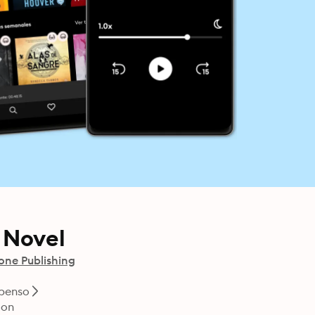
A Novel
one Publishing
spenso
ion