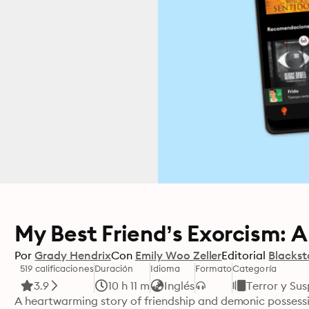
My Best Friend’s Exorcism: 
Por
Grady Hendrix
Con
Emily Woo Zeller
Editorial
Blackst
519 calificaciones
Duración
Idioma
Formato
Categoría
3.9
10 h 11 m
Inglés
Terror y Su
A heartwarming story of friendship and demonic possess