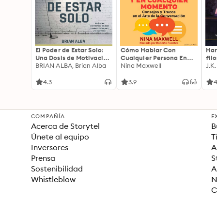
El Poder de Estar Solo:
Cómo Hablar Con
Har
Una Dosis de Motivación
Cualquier Persona En
fil
Acompañada de Ideas
BRIAN ALBA, Brian Alba
Cualquier Lugar Y En
Nina Maxwell
J.K
Revolucionarias Para
Cualquier Momento
una Vida Mejor
4.3
3.9
4
COMPAÑÍA
E
Acerca de Storytel
B
Únete al equipo
T
Inversores
A
Prensa
S
Sostenibilidad
A
Whistleblow
N
C