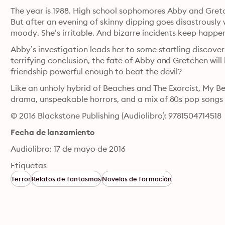
The year is 1988. High school sophomores Abby and Gretch
But after an evening of skinny dipping goes disastrously 
moody. She’s irritable. And bizarre incidents keep happe
Abby’s investigation leads her to some startling discover
terrifying conclusion, the fate of Abby and Gretchen will 
friendship powerful enough to beat the devil?
Like an unholy hybrid of Beaches and The Exorcist, My Be
drama, unspeakable horrors, and a mix of 80s pop songs i
© 2016 Blackstone Publishing (Audiolibro): 9781504714518
Fecha de lanzamiento
Audiolibro: 17 de mayo de 2016
Etiquetas
Terror
Relatos de fantasmas
Novelas de formación