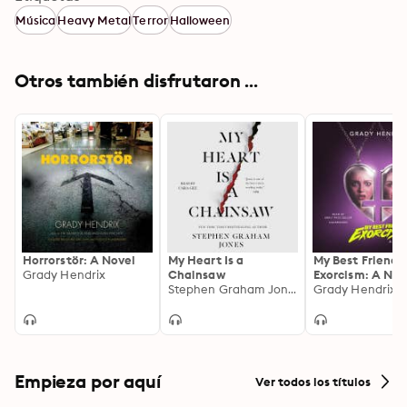
Música
Heavy Metal
Terror
Halloween
Otros también disfrutaron ...
Horrorstör: A Novel
My Heart Is a
My Best Friend’
Grady Hendrix
Chainsaw
Exorcism: A Nov
Stephen Graham Jones
Grady Hendrix
Empieza por aquí
Ver todos los títulos