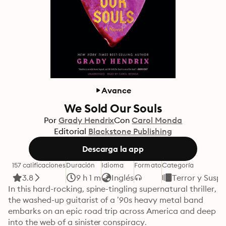
Avance
We Sold Our Souls
Por
Grady Hendrix
Con
Carol Monda
Editorial
Blackstone Publishing
Descarga la app
157 calificaciones
Duración
Idioma
Formato
Categoría
3.8
9 h 1 m
Inglés
Terror y Susp
In this hard-rocking, spine-tingling supernatural thriller, 
the washed-up guitarist of a ’90s heavy metal band 
embarks on an epic road trip across America and deep 
into the web of a sinister conspiracy.