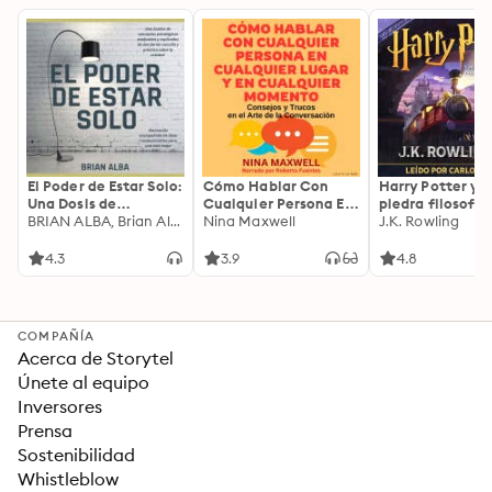
El Poder de Estar Solo:
Cómo Hablar Con
Harry Potter y l
Una Dosis de
Cualquier Persona En
piedra filosofal
Motivación
BRIAN ALBA, Brian Alba
Cualquier Lugar Y En
Nina Maxwell
J.K. Rowling
Acompañada de
Cualquier Momento
Ideas Revolucionarias
4.3
3.9
4.8
Para una Vida Mejor
COMPAÑÍA
Acerca de Storytel
Únete al equipo
Inversores
Prensa
Sostenibilidad
Whistleblow