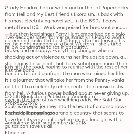
Grady Hendrix, horror writer and author of Paperbacks 
from Hell and My Best Friend’s Exorcism, is back with 
his most electrifying novel yet. In the 1990s, heavy 
metal band Dürt Würk was poised for breakout success
—but then lead singer Terry Hunt embarked on a solo 
Two decades later, former guitarist Kris Pulaski works 
career and rocketed to stardom as Koffin, leaving his 
as the night manager of a Best Western—she’s tired, 
fellow bandmates to rot in obscurity. 
broke, and unhappy. Everything changes when a 
shocking act of violence turns her life upside down, and 
she begins to suspect that Terry sabotaged more than 
Kris hits the road, hoping to reunite with the rest of her 
just the band. 
bandmates and confront the man who ruined her life. 
It’s a journey that will take her from the Pennsylvania 
rust belt to a celebrity rehab center to a music festival 
from hell. A furious power ballad about never giving up, 
© 2018 Blackstone Publishing (Audiolibro): 
even in the face of overwhelming odds, We Sold Our 
9781982527976
Souls is an epic journey into the heart of a conspiracy-
crazed, pill-popping, paranoid country that seems to 
Fecha de lanzamiento
have lost its very soul … where only a lone girl with a 
Audiolibro: 18 de septiembre de 2018
guitar can save us all.
Etiquetas