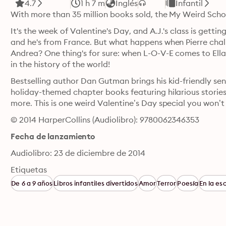
4.7
1 h 7 m
Inglés
Infantil
With more than 35 million books sold, the My Weird School
It's the week of Valentine's Day, and A.J.'s class is gettin
and he's from France. But what happens when Pierre challe
Andrea? One thing's for sure: when L-O-V-E comes to Ella M
in the history of the world!
Bestselling author Dan Gutman brings his kid-friendly sens
holiday-themed chapter books featuring hilarious stories
more. This is one weird Valentine’s Day special you won’t
© 2014 HarperCollins (Audiolibro): 9780062346353
Fecha de lanzamiento
Audiolibro: 23 de diciembre de 2014
Etiquetas
De 6 a 9 años
Libros infantiles divertidos
Amor
Terror
Poesía
En la es