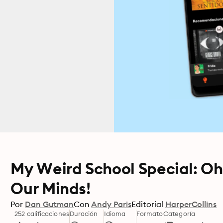
My Weird School Special: Oh
Our Minds!
Por
Dan Gutman
Con
Andy Paris
Editorial
HarperCollins
252 calificaciones
Duración
Idioma
Formato
Categoría