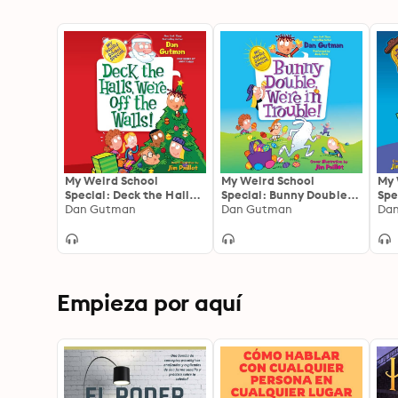
My Weird School
My Weird School
My 
Special: Deck the Halls,
Special: Bunny Double,
Spe
We're Off the Walls!
Dan Gutman
We're in Trouble!
Dan Gutman
Wei
Da
Ca
Empieza por aquí