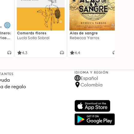
inero:
Comerás flores
Alas de sangre
Harry 
icos:
Lucía Solla Sobral
Rebecca Yarros
prisi
ederas
J.K. R
licidad
4.3
4.4
4.9
IDIOMA Y REGIÓN
TANTES
Español
yuda
Colombia
ta de regalo