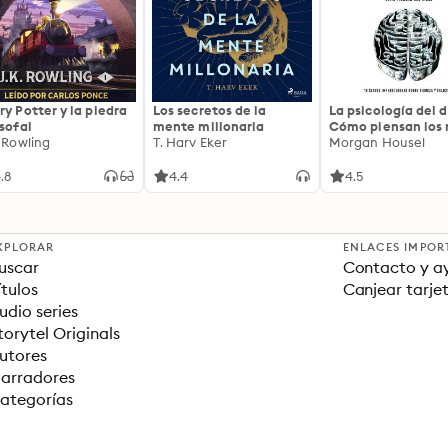
ry Potter y la piedra
Los secretos de la
La psicología del d
osofal
mente millonaria
Cómo piensan los r
. Rowling
T. Harv Eker
18 claves imperec
Morgan Housel
sobre riqueza y fe
.8
4.4
4.5
XPLORAR
ENLACES IMPOR
uscar
Contacto y a
ítulos
Canjear tarje
udio series
torytel Originals
utores
arradores
ategorías