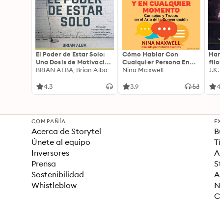
El Poder de Estar Solo:
Cómo Hablar Con
Har
Una Dosis de Motivación
Cualquier Persona En
fil
Acompañada de Ideas
BRIAN ALBA, Brian Alba
Cualquier Lugar Y En
Nina Maxwell
J.K
Revolucionarias Para
Cualquier Momento
una Vida Mejor
4.3
3.9
4
COMPAÑÍA
E
Acerca de Storytel
B
Únete al equipo
T
Inversores
A
Prensa
S
Sostenibilidad
A
Whistleblow
N
C