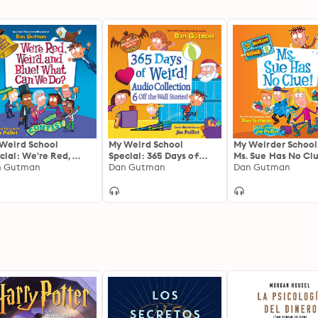
Weird School
My Weird School
My Weirder School
cial: We're Red,
Special: 365 Days of
Ms. Sue Has No Cl
rd, and Blue! What
n Gutman
Weird!
Dan Gutman
Dan Gutman
n We Do?