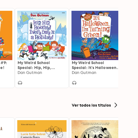
 #9:
My Weird School
My Weird School
My We
ue!
Special: Hip, Hip,
Special: It's Halloween,
Specia
Hooray! Every Day Is a
Dan Gutman
I'm Turning Green!
Dan Gutman
Weird
Dan 
Holiday!
Ver todos los títulos