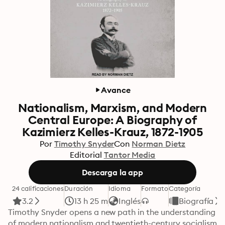
Avance
Nationalism, Marxism, and Modern
Central Europe: A Biography of
Kazimierz Kelles-Krauz, 1872-1905
Por
Timothy Snyder
Con
Norman Dietz
Editorial
Tantor Media
Descarga la app
24 calificaciones
Duración
Idioma
Formato
Categoría
3.2
13 h 25 m
Inglés
Biografía
Timothy Snyder opens a new path in the understanding 
of modern nationalism and twentieth-century socialism 