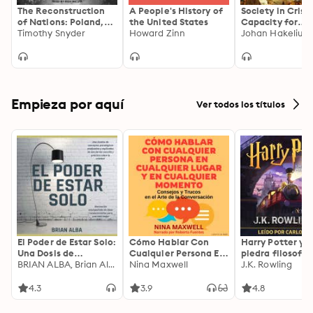
The Reconstruction
A People's History of
Society in Crisis
of Nations: Poland,
the United States
Capacity for
Ukraine, Lithuania,
Timothy Snyder
Howard Zinn
Adaptation and
Belarus 1569-1999
Reorientation
Empieza por aquí
Ver todos los títulos
El Poder de Estar Solo:
Cómo Hablar Con
Harry Potter y l
Una Dosis de
Cualquier Persona En
piedra filosofal
Motivación
BRIAN ALBA, Brian Alba
Cualquier Lugar Y En
Nina Maxwell
J.K. Rowling
Acompañada de
Cualquier Momento
Ideas Revolucionarias
4.3
3.9
4.8
Para una Vida Mejor