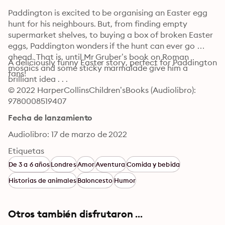
Paddington is excited to be organising an Easter egg 
hunt for his neighbours. But, from finding empty 
supermarket shelves, to buying a box of broken Easter 
eggs, Paddington wonders if the hunt can ever go 
ahead. That is, until Mr Gruber’s book on Roman 
A deliciously funny Easter story, perfect for Paddington 
mosaics and some sticky marmalade give him a 
fans!
brilliant idea . . .
© 2022 HarperCollinsChildren’sBooks (Audiolibro): 
9780008519407
Fecha de lanzamiento
Audiolibro: 17 de marzo de 2022
Etiquetas
De 3 a 6 años
Londres
Amor
Aventura
Comida y bebida
Historias de animales
Baloncesto
Humor
Otros también disfrutaron ...