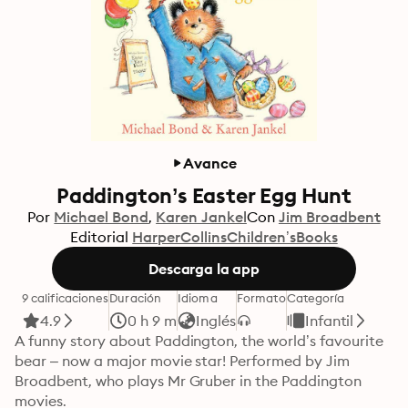
Avance
Paddington’s Easter Egg Hunt
Por
Michael Bond
Karen Jankel
Con
Jim Broadbent
Editorial
HarperCollinsChildren’sBooks
Descarga la app
9 calificaciones
Duración
Idioma
Formato
Categoría
4.9
0 h 9 m
Inglés
Infantil
A funny story about Paddington, the world’s favourite 
bear – now a major movie star! Performed by Jim 
Broadbent, who plays Mr Gruber in the Paddington 
movies.