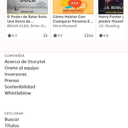
El Poder de Estar Solo:
Cómo Hablar Con
Harry Potter y l
Una Dosis de
Cualquier Persona En
piedra filosofal
Motivación
BRIAN ALBA, Brian Alba
Cualquier Lugar Y En
Nina Maxwell
J.K. Rowling
Acompañada de
Cualquier Momento
Ideas Revolucionarias
4.3
3.9
4.8
Para una Vida Mejor
COMPAÑÍA
Acerca de Storytel
Únete al equipo
Inversores
Prensa
Sostenibilidad
Whistleblow
EXPLORAR
Buscar
Títulos