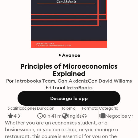
Avance
Principles of Microeconomics
Explained
Por
Introbooks Team
Can Akdeniz
Con
David Willams
Editorial
IntroBooks
Descarga la app
3 calificaciones
Duración
Idioma
Formato
Categoría
4
0 h 41 m
Inglés
Negocios y fi
Whether you are an economics student, or a 
businessman, or you run a shop, or you manage a 
restaurant, this course is essential for you on the 