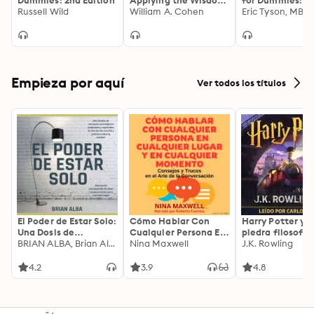
Dummies: 2nd Edition
Applying the Wisdom
for Dummies: 4
Russell Wild
of the World's
William A. Cohen
Edition
Greatest
Management Thinker
Empieza por aquí
Ver todos los títulos
El Poder de Estar Solo:
Cómo Hablar Con
Harry Potter y l
Una Dosis de
Cualquier Persona En
piedra filosofal
Motivación
BRIAN ALBA, Brian Alba
Cualquier Lugar Y En
Nina Maxwell
J.K. Rowling
Acompañada de
Cualquier Momento
Ideas Revolucionarias
4.2
3.9
4.8
Para una Vida Mejor