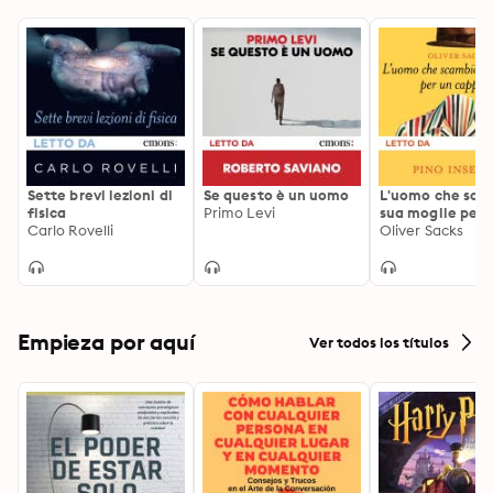
Sette brevi lezioni di
Se questo è un uomo
L'uomo che sca
fisica
Primo Levi
sua moglie per 
Carlo Rovelli
cappello
Oliver Sacks
Empieza por aquí
Ver todos los títulos