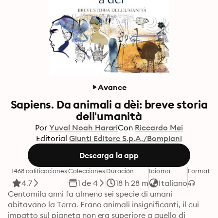
Avance
Sapiens. Da animali a dèi: breve storia
dell'umanità
Por
Yuval Noah Harari
Con
Riccardo Mei
Editorial
Giunti Editore S.p.A./Bompiani
Descarga la app
1468 calificaciones
Colecciones
Duración
Idioma
Formato
C
4.7
1 de 4
18 h 28 m
Italiano
Centomila anni fa almeno sei specie di umani 
abitavano la Terra. Erano animali insignificanti, il cui 
impatto sul pianeta non era superiore a quello di 