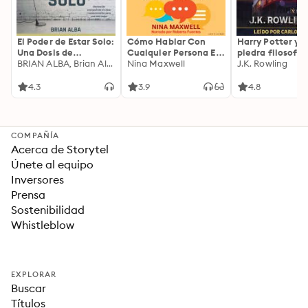
El Poder de Estar Solo:
Cómo Hablar Con
Harry Potter y l
Una Dosis de
Cualquier Persona En
piedra filosofal
Motivación
BRIAN ALBA, Brian Alba
Cualquier Lugar Y En
Nina Maxwell
J.K. Rowling
Acompañada de
Cualquier Momento
Ideas Revolucionarias
4.3
3.9
4.8
Para una Vida Mejor
COMPAÑÍA
Acerca de Storytel
Únete al equipo
Inversores
Prensa
Sostenibilidad
Whistleblow
EXPLORAR
Buscar
Títulos