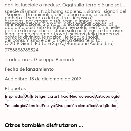
gorilla, lucciole o meduse. Oggi sulla terra c’è una sola 
specie di umani. Noi: homo sapiens. E siamo i signori del 
''Sapiens. Da animali a dèi" spiega come ci siamo 
pianeta. Il segreto del nostro successo è 
associati per creare città, regni e imperi; come 
l'immaginazione. Siamo gli unici animali capaci di 
abbiamo costruito la fiducia nei soldi, nei libri e nelle 
parlare di cose che esistono solo nelle nostre fantasie: 
leggi; come ci siamo ritrovati schiavi della burocrazia, 
come le divinità, le nazioni, le leggi e i soldi. 
del consumismo e della ricerca della felicità.
© 2019 Giunti Editore S.p.A./Bompiani (Audiolibro): 
9788858785324
Traductores: Giuseppe Bernardi
Fecha de lanzamiento
Audiolibro: 13 de diciembre de 2019
Etiquetas
Inspirador
Útil
Inteligencia artificial
Neurociencia
Antropología
Tecnología
Ciencias
Ensayo
Divulgación científica
Antigüedad
Otros también disfrutaron ...