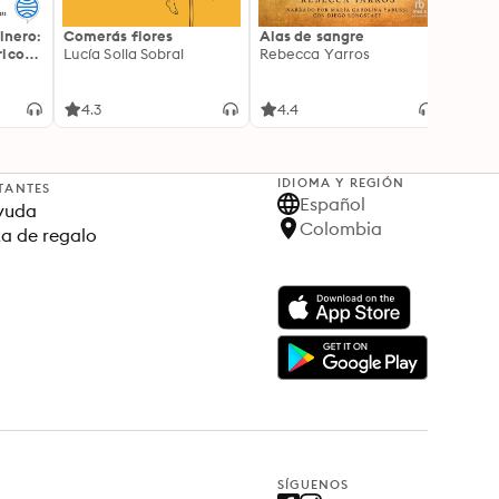
inero:
Comerás flores
Alas de sangre
Harry 
icos:
Lucía Solla Sobral
Rebecca Yarros
prisi
ederas
J.K. R
licidad
4.3
4.4
4.9
IDIOMA Y REGIÓN
TANTES
Español
yuda
Colombia
ta de regalo
SÍGUENOS