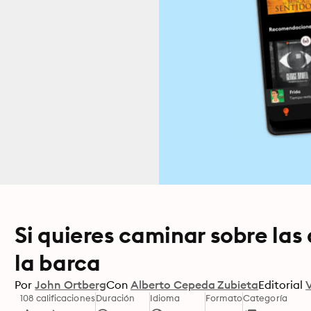
Si quieres caminar sobre las 
la barca
Por
John Ortberg
Con
Alberto Cepeda Zubieta
Editorial
108 calificaciones
Duración
Idioma
Formato
Categoría