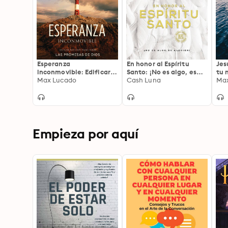
Esperanza
En honor al Espíritu
Jes
inconmovible: Edificar
Santo: ¡No es algo, es
tu 
nuestras vidas sobre las
Max Lucado
alguien!
Cash Luna
Ma
promesas de Dios
Empieza por aquí