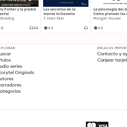
ry Potter y la piedra
Los secretos de la
La psicología del d
osofal
mente millonaria
Cómo piensan los r
. Rowling
T. Harv Eker
18 claves imperec
Morgan Housel
sobre riqueza y fe
.8
4.4
4.5
XPLORAR
ENLACES IMPOR
uscar
Contacto y a
ítulos
Canjear tarje
udio series
torytel Originals
utores
arradores
ategorías