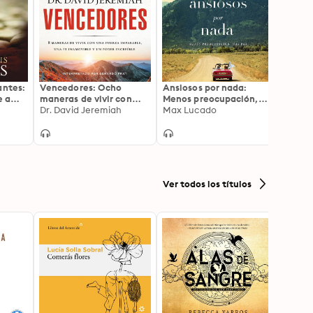
antes:
Vencedores: Ocho
Ansiosos por nada:
Respue
e a
maneras de vivir con
Menos preocupación,
dificu
vid
una fuerza imparable,
Dr. David Jeremiah
más paz
Max Lucado
Rick 
Make
una fe inamovible y un
poder increíble
Ver todos los títulos