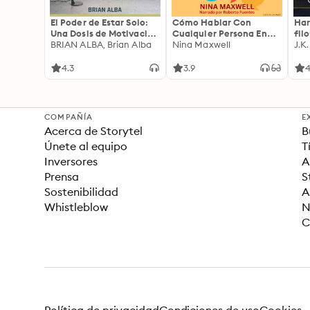
El Poder de Estar Solo:
Cómo Hablar Con
Har
Una Dosis de Motivación
Cualquier Persona En
fil
Acompañada de Ideas
BRIAN ALBA, Brian Alba
Cualquier Lugar Y En
Nina Maxwell
J.K
Revolucionarias Para
Cualquier Momento
una Vida Mejor
4.3
3.9
4
COMPAÑÍA
E
Acerca de Storytel
B
Únete al equipo
T
Inversores
A
Prensa
S
Sostenibilidad
A
Whistleblow
N
C
Política de privacidad
Condiciones de uso
Cookies