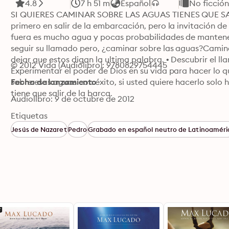
4.8
7 h 51 m
Español
No ficción
SI QUIERES CAMINAR SOBRE LAS AGUAS TIENES QUE SALIR
primero en salir de la embarcación, pero la invitación de 
fuera es mucho agua y pocas probabilidades de mantene
seguir su llamado pero, ¿caminar sobre las aguas?Caminar
dejar que estos digan la ultima palabra. • Descubrir el ll
© 2012 Vida (Audiolibro): 9780829754445
Experimentar el poder de Dios en su vida para hacer lo q
sobre esas aguas con éxito, si usted quiere hacerlo solo h
Fecha de lanzamiento
tiene que salir de la barca.
Audiolibro: 9 de octubre de 2012
Etiquetas
Jesús de Nazaret
Pedro
Grabado en español neutro de Latinoaméri