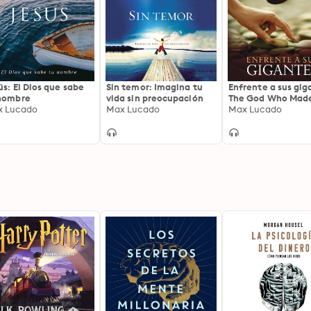
ús: El Dios que sabe
Sin temor: Imagina tu
Enfrente a sus gig
nombre
vida sin preocupación
The God Who Mad
x Lucado
Max Lucado
Miracle Out of Da
Max Lucado
Stands Ready to 
One Out of You