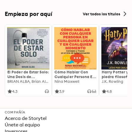
Empieza por aquí
Ver todos los títulos
El Poder de Estar Solo:
Cómo Hablar Con
Harry Potter y l
Una Dosis de
Cualquier Persona En
piedra filosofal
Motivación
BRIAN ALBA, Brian Alba
Cualquier Lugar Y En
Nina Maxwell
J.K. Rowling
Acompañada de
Cualquier Momento
Ideas Revolucionarias
4.3
3.9
4.8
Para una Vida Mejor
COMPAÑÍA
Acerca de Storytel
Únete al equipo
Inversores