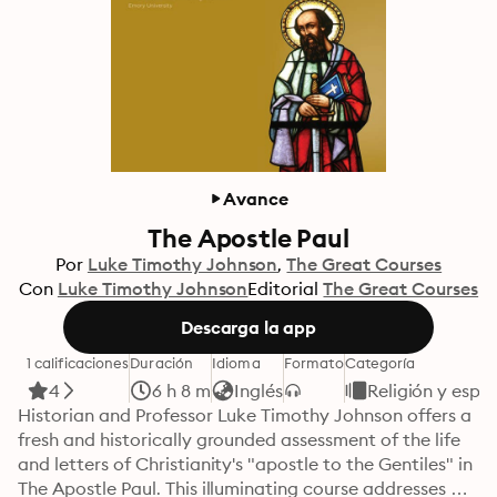
Avance
The Apostle Paul
Por
Luke Timothy Johnson
The Great Courses
Con
Luke Timothy Johnson
Editorial
The Great Courses
Descarga la app
1 calificaciones
Duración
Idioma
Formato
Categoría
4
6 h 8 m
Inglés
Religión y espir
Historian and Professor Luke Timothy Johnson offers a 
fresh and historically grounded assessment of the life 
and letters of Christianity's "apostle to the Gentiles" in 
The Apostle Paul. This illuminating course addresses 