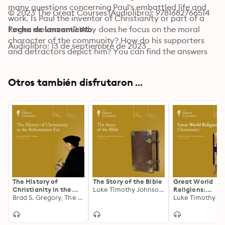
many questions concerning Paul's embattled life and 
© 2023 The Great Courses (Audiolibro): 9781682766514
work. Is Paul the inventor of Christianity or part of a 
larger movement? Why does he focus on the moral 
Fecha de lanzamiento
character of the community? How do his supporters 
Audiolibro: 13 de septiembre de 2023
and detractors depict him? You can find the answers 
to these and other questions in this piercing look at 
what Professor Johnson calls "one of the most 
Otros también disfrutaron ...
fascinating, important, and controversial figures in the 
religious history of the West."
The History of
The Story of the Bible
Great World
Christianity in the
Luke Timothy Johnson, The Great Courses
Religions:
Reformation Era
Brad S. Gregory, The Great Courses
Christianity