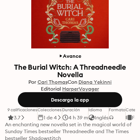
Avance
The Burial Witch: A Threadneedle
Novella
Por
Cari Thomas
Con
Diana Yekinni
Editorial
HarperVoyager
Descarga la app
9 calificaciones
Colecciones
Duración
Idioma
Formato
Catego
3.7
1 de 4
4 h 39 m
Inglés
Fan
An enchanting new novella set in the magical world of 
Sunday Times bestseller Threadneedle and The Times 
bestseller Shadowstitch
