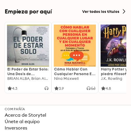
Empieza por aquí
Ver todos los títulos
El Poder de Estar Solo:
Cómo Hablar Con
Harry Potter y l
Una Dosis de
Cualquier Persona En
piedra filosofal
Motivación
BRIAN ALBA, Brian Alba
Cualquier Lugar Y En
Nina Maxwell
J.K. Rowling
Acompañada de
Cualquier Momento
Ideas Revolucionarias
4.3
3.9
4.8
Para una Vida Mejor
COMPAÑÍA
Acerca de Storytel
Únete al equipo
Inversores