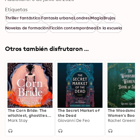
Etiquetas
Thriller fantástico
Fantasía urbana
Londres
Magia
Brujas
Novelas de formación
Ficción contemporánea
En la escuela
Otros también disfrutaron ...
The Corn Bride: The
The Secret Market of
The Woodsmok
witchiest, ghostliest,
the Dead
Women's Book o
most hilarious folk-
Mark Stay
Giovanni De Feo
Spells: A Novel
Rachel Greenla
horror wartime
romance you'll read
this year . . . or ever