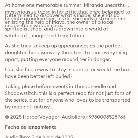
At home one memorable summer, Miranda unearths a 
mysterious suitcase in her attic that once belonged to 
Determined to discover what’s inside, she ends up 
her late grandmother. Inside, she finds a strange and 
enlisting the help of Maya, the owner of a local 
unopenable wooden box.
spiritualist shop, and is drawn into a world of 
witchcraft, magic and temptation.
As she tries to keep up appearances as the perfect 
daughter, her discovery threatens to tear everything 
apart, putting everyone around her in danger.
Can she find a way to stay in control or would the box 
have been better left buried?
Taking place before events in Threadneedle and 
Shadowstitch, this is a perfect read for not just fans of 
the series, but for anyone who loves to be transported 
by magical fantasy.
© 2025 HarperVoyager (Audiolibro): 9780008528966
Fecha de lanzamiento
Audiolibro: 5 de junio de 2025