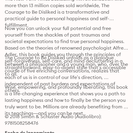
more than 13 million copies sold worldwide, The 
Courage to Be Disliked is a transformative and 
practical guide to personal happiness and self-
fulfillment.
Now you can unlock your full potential and free 
yourself from the shackles of past traumas and 
societal expectations to find true personal happiness. 
Based on the theories of renowned psychologist Alfred 
Adler, this book guides you through the principles of 
The Courage to Be Disliked unfolds as a dialogue 
self-forgiveness, self-care, and mind decluttering in a 
between a philosopher and a young man, who, over the 
straightforward, easy-to-digest style that’s accessible 
course of five enriching conversations, realizes that 
to all.
each of us is in control of our life’s direction, 
independent of past burdens and expectations of 
Wise, empowering, and profoundly liberating, this book 
others. 
is a life-changing experience that shows you a path to 
lasting happiness and how to finally be the person you 
truly want to be. Millions are already benefiting from 
its teachings—and you can be next.
© 2018 Simon & Schuster Audio (Audiolibro): 
9781508258476
Fecha de lanzamiento