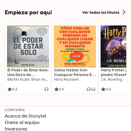
Empieza por aquí
Ver todos los títulos
El Poder de Estar Solo:
Cómo Hablar Con
Harry Potter y l
Una Dosis de
Cualquier Persona En
piedra filosofal
Motivación
BRIAN ALBA, Brian Alba
Cualquier Lugar Y En
Nina Maxwell
J.K. Rowling
Acompañada de
Cualquier Momento
Ideas Revolucionarias
4.3
3.9
4.8
Para una Vida Mejor
COMPAÑÍA
Acerca de Storytel
Únete al equipo
Inversores