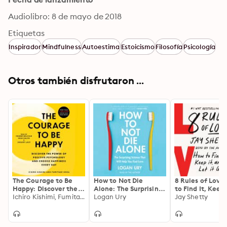
Audiolibro: 8 de mayo de 2018
Etiquetas
Inspirador
Mindfulness
Autoestima
Estoicismo
Filosofía
Psicología
Otros también disfrutaron ...
The Courage to Be
How to Not Die
8 Rules of Love
Happy: Discover the
Alone: The Surprising
to Find It, Keep 
Power of Positive
Ichiro Kishimi, Fumitake Koga
Science That Will
Logan Ury
and Let It Go
Jay Shetty
Psychology and
Help You Find Love
Choose Happiness
Every Day