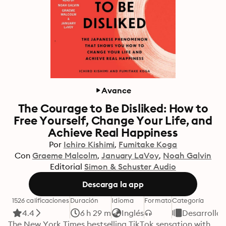
Avance
The Courage to Be Disliked: How to
Free Yourself, Change Your Life, and
Achieve Real Happiness
Por
Ichiro Kishimi
Fumitake Koga
Con
Graeme Malcolm
January LaVoy
Noah Galvin
Editorial
Simon & Schuster Audio
Descarga la app
1526 calificaciones
Duración
Idioma
Formato
Categoría
4.4
6 h 29 m
Inglés
Desarrollo 
The New York Times bestselling TikTok sensation with 