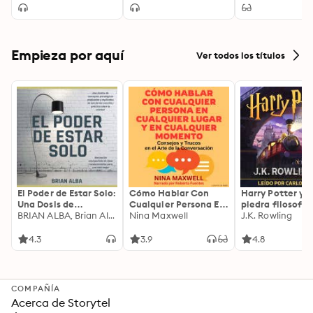
Scientific Age
Empieza por aquí
Ver todos los títulos
El Poder de Estar Solo:
Cómo Hablar Con
Harry Potter y l
Una Dosis de
Cualquier Persona En
piedra filosofal
Motivación
BRIAN ALBA, Brian Alba
Cualquier Lugar Y En
Nina Maxwell
J.K. Rowling
Acompañada de
Cualquier Momento
Ideas Revolucionarias
4.3
3.9
4.8
Para una Vida Mejor
COMPAÑÍA
Acerca de Storytel