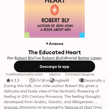
Avance
The Educated Heart
Por
Robert Bly
Con
Robert Bly
Editorial
Better Listen
Descarga la app
3 calificaciones
Duración
Idioma
Formato
Categoría
4.3
0 h 58 m
Inglés
Desarrollo pe
During this talk, Iron John author Robert Bly gives a 
delicate and lively view of the fantastic flowering of 
feeling in 12th Century Provence. The feeling thought, 
developed from Arabic, Gnostic, and Albigensian 
sources, blossoms as love poetry famous at that time. 