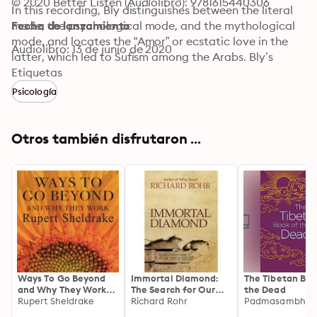
© 2020 Better Listen (Audiolibro): 9781615440306
In this recording, Bly distinguishes between the literal 
mode, the psychological mode, and the mythological 
Fecha de lanzamiento
mode, and locates the “Amor” or ecstatic love in the 
Audiolibro: 13 de junio de 2020
latter, which led to Sufism among the Arabs. Bly’s 
recitation of Provencal poetry brings to awareness the 
Etiquetas
terrible loss we suffered when these traditions were 
Psicología
uprooted and destroyed.
Otros también disfrutaron ...
Ways To Go Beyond
Immortal Diamond:
The Tibetan Boo
and Why They Work:
The Search for Our
the Dead
Seven Spiritual
Rupert Sheldrake
True Self
Richard Rohr
Padmasambhav
Practices in a