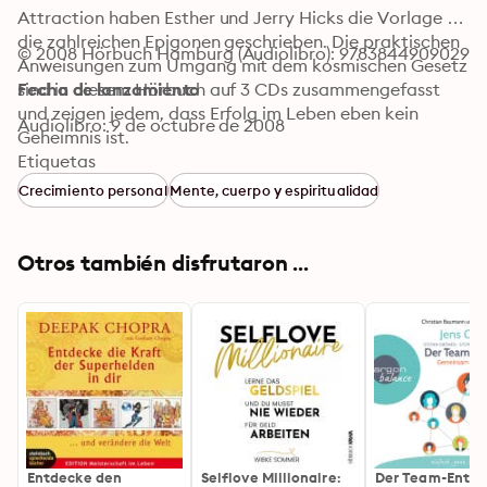
Attraction haben Esther und Jerry Hicks die Vorlage für 
die zahlreichen Epigonen geschrieben. Die praktischen 
© 2008 Hörbuch Hamburg (Audiolibro): 9783844909029
Anweisungen zum Umgang mit dem kosmischen Gesetz 
sind in diesem Hörbuch auf 3 CDs zusammengefasst 
Fecha de lanzamiento
und zeigen jedem, dass Erfolg im Leben eben kein 
Audiolibro: 9 de octubre de 2008
Geheimnis ist.
Etiquetas
Crecimiento personal
Mente, cuerpo y espiritualidad
Otros también disfrutaron ...
Entdecke den
Selflove Millionaire:
Der Team-Entwic