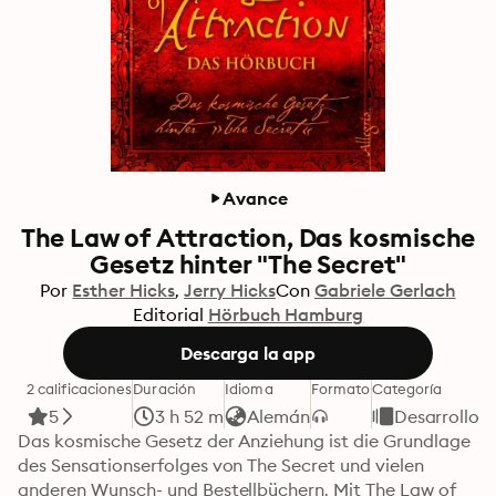
Avance
The Law of Attraction, Das kosmische
Gesetz hinter "The Secret"
Por
Esther Hicks
Jerry Hicks
Con
Gabriele Gerlach
Editorial
Hörbuch Hamburg
Descarga la app
2 calificaciones
Duración
Idioma
Formato
Categoría
5
3 h 52 m
Alemán
Desarrollo 
Das kosmische Gesetz der Anziehung ist die Grundlage 
des Sensationserfolges von The Secret und vielen 
anderen Wunsch- und Bestellbüchern. Mit The Law of 