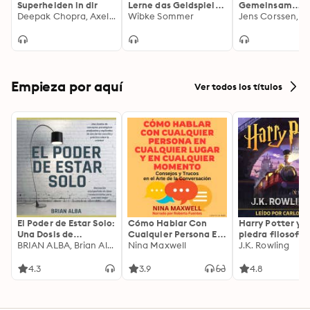
Superhelden in dir
Lerne das Geldspiel
Gemeinsam
Deepak Chopra, Axel Wostry
und du musst nie
Wibke Sommer
gewinnen lerne
wieder für Geld
(Gekürzte Lesun
arbeiten
Empieza por aquí
Ver todos los títulos
El Poder de Estar Solo:
Cómo Hablar Con
Harry Potter y l
Una Dosis de
Cualquier Persona En
piedra filosofal
Motivación
BRIAN ALBA, Brian Alba
Cualquier Lugar Y En
Nina Maxwell
J.K. Rowling
Acompañada de
Cualquier Momento
Ideas Revolucionarias
4.3
3.9
4.8
Para una Vida Mejor