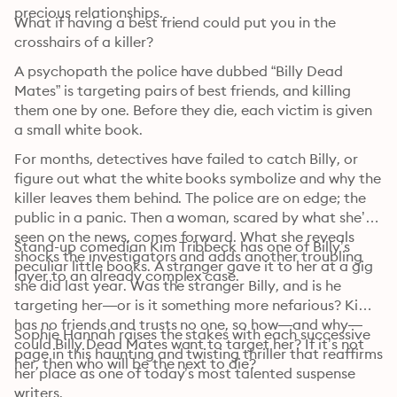
precious relationships.
What if having a best friend could put you in the 
crosshairs of a killer?
A psychopath the police have dubbed “Billy Dead 
Mates” is targeting pairs of best friends, and killing 
them one by one. Before they die, each victim is given 
a small white book.
For months, detectives have failed to catch Billy, or 
figure out what the white books symbolize and why the 
killer leaves them behind. The police are on edge; the 
public in a panic. Then a woman, scared by what she’s 
seen on the news, comes forward. What she reveals 
Stand-up comedian Kim Tribbeck has one of Billy’s 
shocks the investigators and adds another troubling 
peculiar little books. A stranger gave it to her at a gig 
layer to an already complex case.
she did last year. Was the stranger Billy, and is he 
targeting her—or is it something more nefarious? Kim 
has no friends and trusts no one, so how—and why—
Sophie Hannah raises the stakes with each successive 
could Billy Dead Mates want to target her? If it’s not 
page in this haunting and twisting thriller that reaffirms 
her, then who will be the next to die?
her place as one of today’s most talented suspense 
writers.