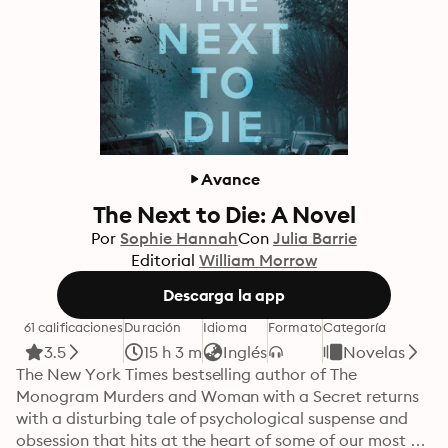
Avance
The Next to Die: A Novel
Por
Sophie Hannah
Con
Julia Barrie
Editorial
William Morrow
Descarga la app
61 calificaciones
Duración
Idioma
Formato
Categoría
3.5
15 h 3 m
Inglés
Novelas
The New York Times bestselling author of The 
Monogram Murders and Woman with a Secret returns 
with a disturbing tale of psychological suspense and 
obsession that hits at the heart of some of our most 