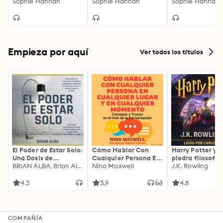
Sophie Hannah
Sophie Hannah
Sophie Hannah
Empieza por aquí
Ver todos los títulos
El Poder de Estar Solo:
Cómo Hablar Con
Harry Potter y l
Una Dosis de
Cualquier Persona En
piedra filosofal
Motivación
BRIAN ALBA, Brian Alba
Cualquier Lugar Y En
Nina Maxwell
J.K. Rowling
Acompañada de
Cualquier Momento
Ideas Revolucionarias
4.3
3.9
4.8
Para una Vida Mejor
COMPAÑÍA