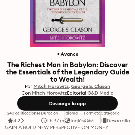
Avance
The Richest Man in Babylon: Discover
the Essentials of the Legendary Guide
to Wealth!
Por
Mitch Horowitz
George S. Clason
Con
Mitch Horowitz
Editorial
G&D Media
Descarga la app
240 calificaciones
Duración
Idioma
Formato
Categoría
4.2
1 h 37 m
Inglés
Desarrollo p
GAIN A BOLD NEW PERSPECTIVE ON MONEY