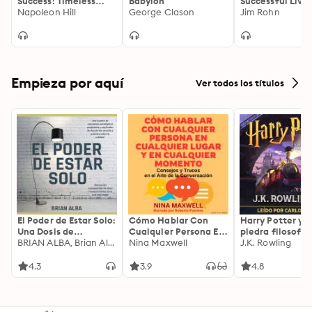
Success: Timeless
Babylon
Successful Livin
Wisdom on Personal
Napoleon Hill
George Clason
Jim Rohn
Success and Building
Wealth
Empieza por aquí
Ver todos los títulos
El Poder de Estar Solo:
Cómo Hablar Con
Harry Potter y l
Una Dosis de
Cualquier Persona En
piedra filosofal
Motivación
BRIAN ALBA, Brian Alba
Cualquier Lugar Y En
Nina Maxwell
J.K. Rowling
Acompañada de
Cualquier Momento
Ideas Revolucionarias
4.3
3.9
4.8
Para una Vida Mejor