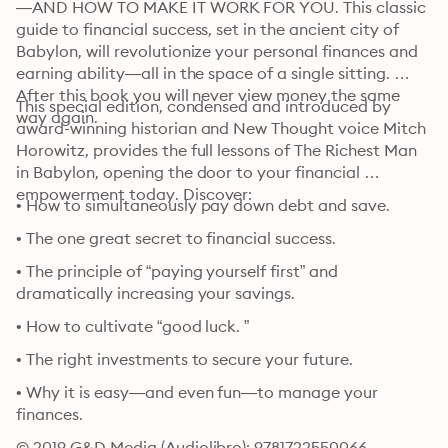
—AND HOW TO MAKE IT WORK FOR YOU. This classic 
guide to financial success, set in the ancient city of 
Babylon, will revolutionize your personal finances and 
earning ability—all in the space of a single sitting. 
After this book you will never view money the same 
This special edition, condensed and introduced by 
way again.
award-winning historian and New Thought voice Mitch 
Horowitz, provides the full lessons of The Richest Man 
in Babylon, opening the door to your financial 
empowerment today. Discover:
• How to simultaneously pay down debt and save.
• The one great secret to financial success.
• The principle of “paying yourself first” and 
dramatically increasing your savings.
• How to cultivate “good luck. ”
• The right investments to secure your future.
• Why it is easy—and even fun—to manage your 
finances.
© 2019 G&D Media (Audiolibro): 9781722550066