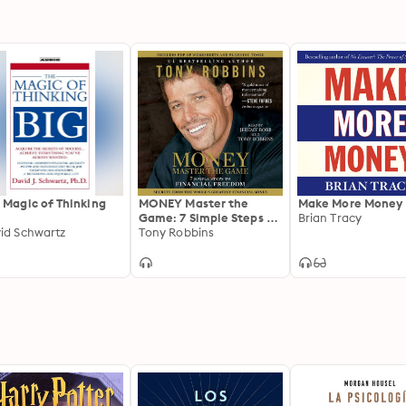
 Magic of Thinking
MONEY Master the
Make More Money
Game: 7 Simple Steps to
Brian Tracy
id Schwartz
Financial Freedom
Tony Robbins