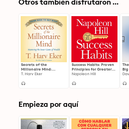
Otros también disfrutaron ...
Secrets of the
Success Habits: Proven
The
Millionaire Mind:
Principles for Greater
Big
Mastering the Inner
T. Harv Eker
Wealth, Health, and
Napoleon Hill
Dav
Game of Wealth
Happiness
Empieza por aquí