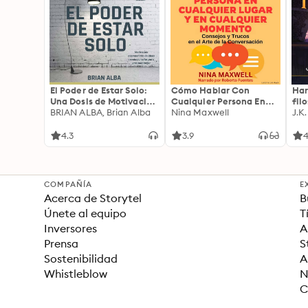
El Poder de Estar Solo:
Cómo Hablar Con
Har
Una Dosis de Motivación
Cualquier Persona En
fil
Acompañada de Ideas
BRIAN ALBA, Brian Alba
Cualquier Lugar Y En
Nina Maxwell
J.K
Revolucionarias Para
Cualquier Momento
una Vida Mejor
4.3
3.9
4
COMPAÑÍA
E
Acerca de Storytel
B
Únete al equipo
T
Inversores
A
Prensa
S
Sostenibilidad
A
Whistleblow
N
C