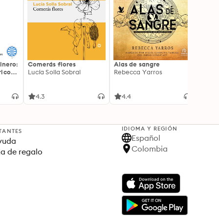
inero:
Comerás flores
Alas de sangre
Harry 
icos:
Lucía Solla Sobral
Rebecca Yarros
prisi
ederas
J.K. R
licidad
4.3
4.4
4.9
IDIOMA Y REGIÓN
TANTES
Español
yuda
Colombia
ta de regalo