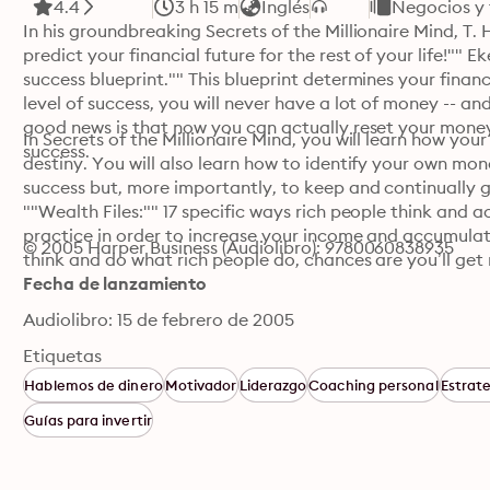
4.4
3 h 15 m
Inglés
Negocios y 
In his groundbreaking Secrets of the Millionaire Mind, T. 
predict your financial future for the rest of your life!"" 
success blueprint."" This blueprint determines your financia
level of success, you will never have a lot of money -- and
good news is that now you can actually reset your money
In Secrets of the Millionaire Mind, you will learn how you
success.
destiny. You will also learn how to identify your own mone
success but, more importantly, to keep and continually gro
""Wealth Files:"" 17 specific ways rich people think and ac
practice in order to increase your income and accumulate w
© 2005 Harper Business (Audiolibro): 9780060838935
think and do what rich people do, chances are you’ll get 
Fecha de lanzamiento
Audiolibro: 15 de febrero de 2005
Etiquetas
Hablemos de dinero
Motivador
Liderazgo
Coaching personal
Estrate
Guías para invertir