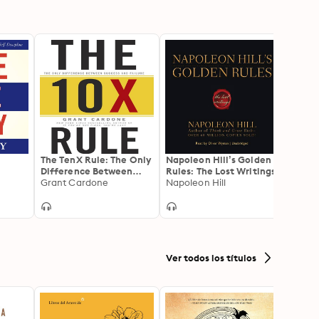
The TenX Rule: The Only
Napoleon Hill’s Golden
The S
Difference Between
Rules: The Lost Writings
How t
Success and Failure
Grant Cardone
Napoleon Hill
Incom
Brian 
Wealt
Ver todos los títulos