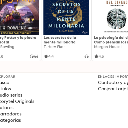
ry Potter y la piedra
Los secretos de la
La psicología del d
osofal
mente millonaria
Cómo piensan los r
. Rowling
T. Harv Eker
18 claves imperec
Morgan Housel
sobre riqueza y fe
.8
4.4
4.5
XPLORAR
ENLACES IMPOR
uscar
Contacto y a
ítulos
Canjear tarje
udio series
torytel Originals
utores
arradores
ategorías