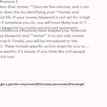
finanzas
Harv Eker states: ""Give me five minutes, and I can 
Eker does this by identifying your ""money and 
l life. If your money blueprint is not set for a high 
 if somehow you do, you will most likely lose it! The 
 blueprint to create natural and automatic 
r childhood influences have shaped your financial 
y blueprint and ""revise"" it to not only create 
w it. Finally, you will be introduced to the 
t. These include specific action steps for you to 
ealth. It’s simple, if you think like rich people 
rich too!
gia y gestión empresarial
Finanzas personales
Psicología