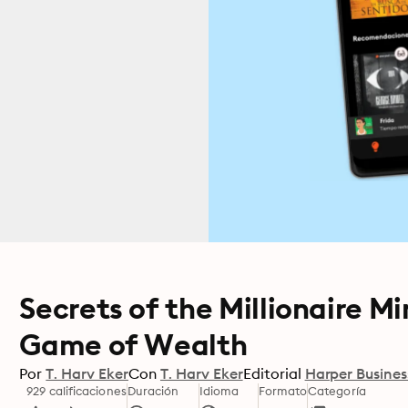
Secrets of the Millionaire M
Game of Wealth
Por
T. Harv Eker
Con
T. Harv Eker
Editorial
Harper Busines
929 calificaciones
Duración
Idioma
Formato
Categoría