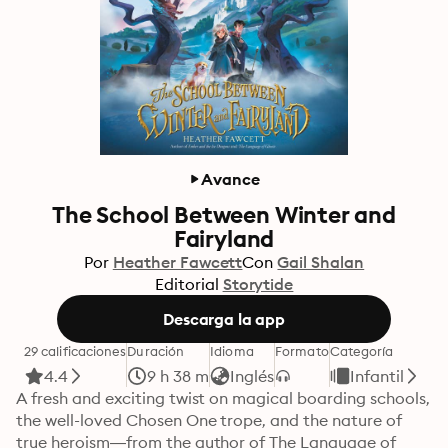
Avance
The School Between Winter and
Fairyland
Por
Heather Fawcett
Con
Gail Shalan
Editorial
Storytide
Descarga la app
29 calificaciones
Duración
Idioma
Formato
Categoría
4.4
9 h 38 m
Inglés
Infantil
A fresh and exciting twist on magical boarding schools, 
the well-loved Chosen One trope, and the nature of 
true heroism—from the author of The Language of 