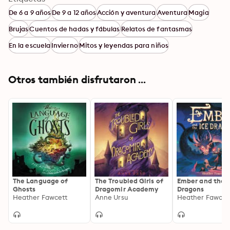
De 6 a 9 años
De 9 a 12 años
Acción y aventura
Aventura
Magia
Brujas
Cuentos de hadas y fábulas
Relatos de fantasmas
En la escuela
Invierno
Mitos y leyendas para niños
Otros también disfrutaron ...
The Language of
The Troubled Girls of
Ember and the I
Ghosts
Dragomir Academy
Dragons
Heather Fawcett
Anne Ursu
Heather Fawcet