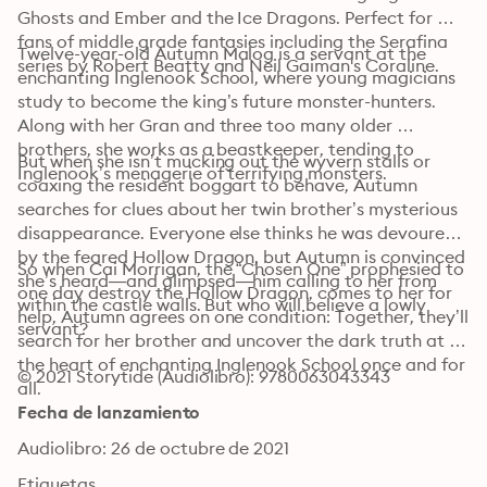
Ghosts and Ember and the Ice Dragons. Perfect for 
fans of middle grade fantasies including the Serafina 
Twelve-year-old Autumn Malog is a servant at the 
series by Robert Beatty and Neil Gaiman's Coraline. 
enchanting Inglenook School, where young magicians 
study to become the king’s future monster-hunters. 
Along with her Gran and three too many older 
brothers, she works as a beastkeeper, tending to 
But when she isn’t mucking out the wyvern stalls or 
Inglenook’s menagerie of terrifying monsters.
coaxing the resident boggart to behave, Autumn 
searches for clues about her twin brother’s mysterious 
disappearance. Everyone else thinks he was devoured 
by the feared Hollow Dragon, but Autumn is convinced 
So when Cai Morrigan, the “Chosen One” prophesied to 
she’s heard—and glimpsed—him calling to her from 
one day destroy the Hollow Dragon, comes to her for 
within the castle walls. But who will believe a lowly 
help, Autumn agrees on one condition: Together, they’ll 
servant?
search for her brother and uncover the dark truth at 
the heart of enchanting Inglenook School once and for 
© 2021 Storytide (Audiolibro): 9780063043343
all.
Fecha de lanzamiento
Audiolibro: 26 de octubre de 2021
Etiquetas