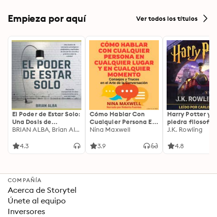
Empieza por aquí
Ver todos los títulos
El Poder de Estar Solo:
Cómo Hablar Con
Harry Potter y l
Una Dosis de
Cualquier Persona En
piedra filosofal
Motivación
BRIAN ALBA, Brian Alba
Cualquier Lugar Y En
Nina Maxwell
J.K. Rowling
Acompañada de
Cualquier Momento
Ideas Revolucionarias
4.3
3.9
4.8
Para una Vida Mejor
COMPAÑÍA
Acerca de Storytel
Únete al equipo
Inversores