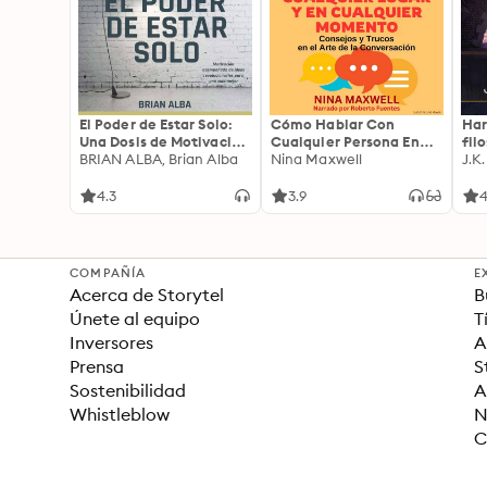
El Poder de Estar Solo:
Cómo Hablar Con
Har
Una Dosis de Motivación
Cualquier Persona En
fil
Acompañada de Ideas
BRIAN ALBA, Brian Alba
Cualquier Lugar Y En
Nina Maxwell
J.K
Revolucionarias Para
Cualquier Momento
una Vida Mejor
4.3
3.9
4
COMPAÑÍA
E
Acerca de Storytel
B
Únete al equipo
T
Inversores
A
Prensa
S
Sostenibilidad
A
Whistleblow
N
C