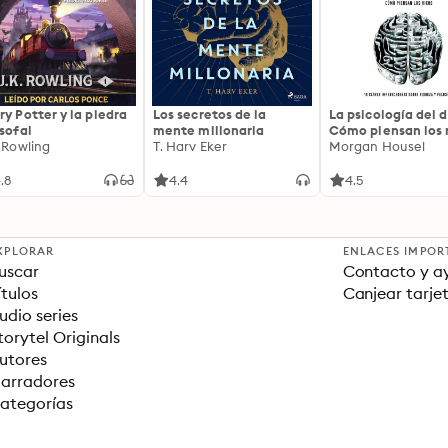
ry Potter y la piedra
Los secretos de la
La psicología del d
osofal
mente millonaria
Cómo piensan los r
. Rowling
T. Harv Eker
18 claves imperec
Morgan Housel
sobre riqueza y fe
.8
4.4
4.5
XPLORAR
ENLACES IMPOR
uscar
Contacto y a
ítulos
Canjear tarje
udio series
torytel Originals
utores
arradores
ategorías