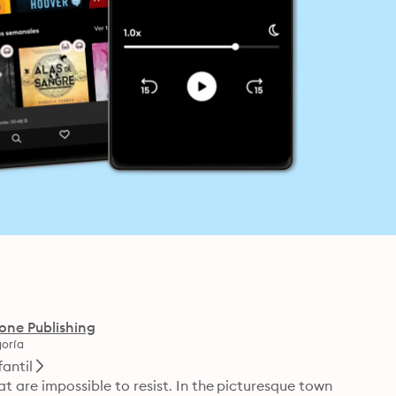
one Publishing
oría
fantil
t are impossible to resist. In the picturesque town 