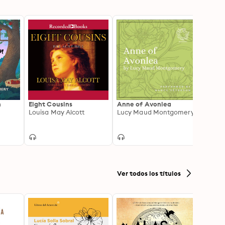
n
Eight Cousins
Anne of Avonlea
The L
Louisa May Alcott
Lucy Maud Montgomery
Auste
Jane 
Ver todos los títulos