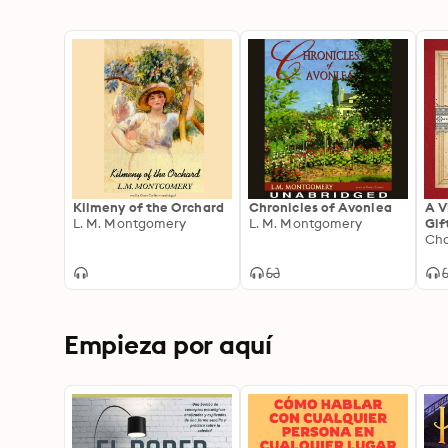
Kilmeny of the Orchard
Chronicles of Avonlea
A V
L. M. Montgomery
L. M. Montgomery
Gif
Cla
Sto
Poe
Empieza por aquí