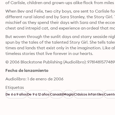
of Carlisle, children and grown-ups alike flock from miles
When Bev and Felix, two city boys, are sent to Carlisle f
different rural island and by Sara Stanley, the Story Gir
mischief as they spend their days with Sara and the eccen
chest and intrepid cat, and experience an ordeal that may 
But woven through the sunlit days and starry seaside nig
spun by the tales of the talented Story Girl. She tells ta
times and lands that exist only in the imagination. Like a
timeless stories that live forever in our hearts.
© 2006 Blackstone Publishing (Audiolibro): 978148157748
Fecha de lanzamiento
Audiolibro: 1 de enero de 2006
Etiquetas
De 6 a 9 años
De 9 a 12 años
Canadá
Magia
Clásicos infantiles
Cuento