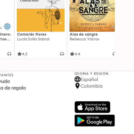
inero:
Comerás flores
Alas de sangre
Harry 
icos:
Lucía Solla Sobral
Rebecca Yarros
prisi
ederas
J.K. R
licidad
4.3
4.4
4.9
IDIOMA Y REGIÓN
TANTES
Español
yuda
Colombia
ta de regalo