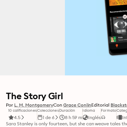
The Story Girl
Por
L. M. Montgomery
Con
Grace Conlin
Editorial
Blackst
10 calificaciones
Colecciones
Duración
Idioma
Formato
Categ
4.5
1 de 6
8 h 59 m
Inglés
In
Sara Stanley is only fourteen, but she can weave tales tha