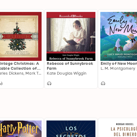
intage Christmas: A
Rebecca of Sunnybrook
Emily of New Moo
table Collection of
Farm
L. M. Montgomery
ssic Christmas
Charles Dickens, Mark Twain, Louisa May Alcott, L. M. Montgomery
Kate Douglas Wiggin
ries and Seasonal
try