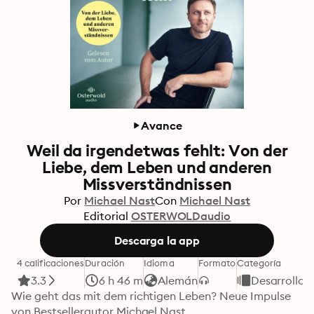
Avance
Weil da irgendetwas fehlt: Von der
Liebe, dem Leben und anderen
Missverständnissen
Por
Michael Nast
Con
Michael Nast
Editorial
OSTERWOLDaudio
Descarga la app
4 calificaciones
Duración
Idioma
Formato
Categoría
3.3
6 h 46 m
Alemán
Desarrollo 
Wie geht das mit dem richtigen Leben? Neue Impulse 
von Bestsellerautor Michael Nast
