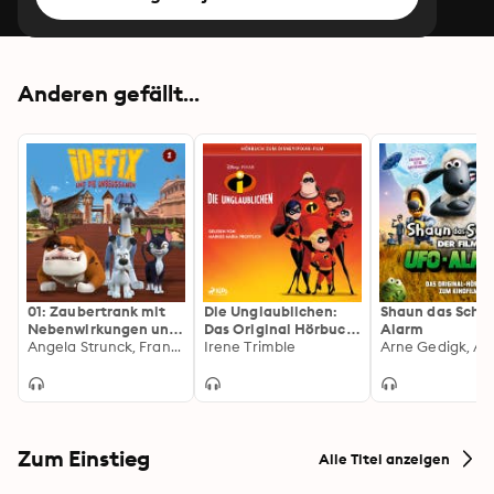
Anderen gefällt...
01: Zaubertrank mit
Die Unglaublichen:
Shaun das Schaf
Nebenwirkungen und
Das Original Hörbuch
Alarm
andere Geschichten
Angela Strunck, Frank Turba
zum Disney Pixar Film
Irene Trimble
(Die Original-
Hörspiele zur TV-
Serie)
Zum Einstieg
Alle Titel anzeigen