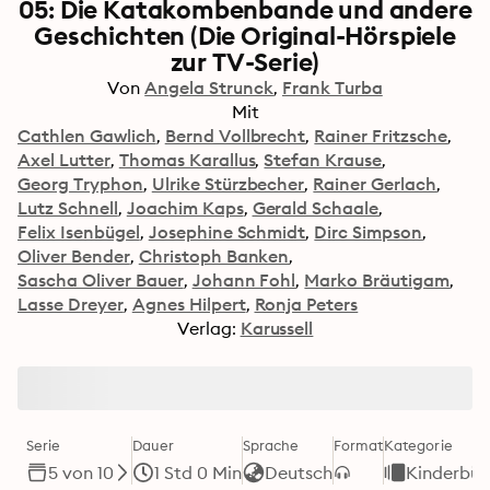
05: Die Katakombenbande und andere
Geschichten (Die Original-Hörspiele
zur TV-Serie)
Von
Angela Strunck
Frank Turba
Mit
Cathlen Gawlich
Bernd Vollbrecht
Rainer Fritzsche
Axel Lutter
Thomas Karallus
Stefan Krause
Georg Tryphon
Ulrike Stürzbecher
Rainer Gerlach
Lutz Schnell
Joachim Kaps
Gerald Schaale
Felix Isenbügel
Josephine Schmidt
Dirc Simpson
Oliver Bender
Christoph Banken
Sascha Oliver Bauer
Johann Fohl
Marko Bräutigam
Lasse Dreyer
Agnes Hilpert
Ronja Peters
Verlag:
Karussell
Serie
Dauer
Sprache
Format
Kategorie
5 von 10
1 Std 0 Min
Deutsch
Kinderbüc