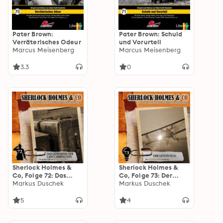
Pater Brown:
Pater Brown: Schuld
Verräterisches Odeur
und Vorurteil
Marcus Meisenberg
Marcus Meisenberg
3.3
0
Sherlock Holmes &
Sherlock Holmes &
Co, Folge 72: Das
Co, Folge 73: Der
Geheimnis der Lady
Markus Duschek
letzte Flug
Markus Duschek
Carrington
5
4