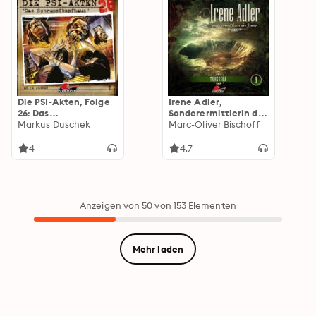
Die PSI-Akten, Folge
Irene Adler,
26: Das
Sonderermittlerin der
Schrumpfkopfhaus
Markus Duschek
Krone, Folge 9:
Marc-Oliver Bischoff
(ungekürzt)
Tunguska
4
4.7
Anzeigen von 50 von 153 Elementen
Mehr laden