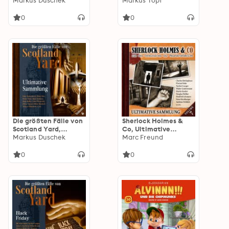
29: Nebelgasse
Markus Duschek
(ungekürzt)
Markus Topf
(ungekürzt)
0
0
Die größten Fälle von
Sherlock Holmes &
Scotland Yard,
Co, Ultimative
Ultimative Sammlung
Markus Duschek
Sammlung Volume 7
Marc Freund
Volume 6 (ungekürzt)
(ungekürzt)
0
0