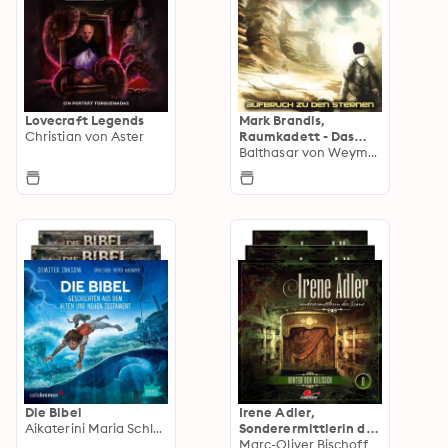
Lovecraft Legends
Mark Brandis,
Christian von Aster
Raumkadett - Das
Hörspiel
Balthasar von Weymarn
Die Bibel
Irene Adler,
Aikaterini Maria Schlösser
Sonderermittlerin der
Krone
Marc-Oliver Bischoff