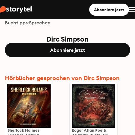
Abonniere jetzt
Buchtipps
Sprecher
Dirc Simpson
Abonniere jetzt
Hörbücher gesprochen von Dirc Simpson
Sherlock Holmes
Edgar Allan Poe &