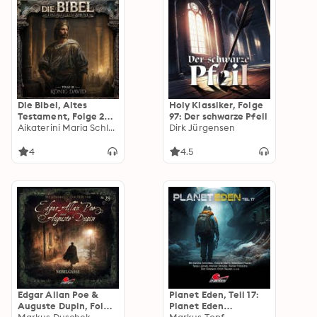
Die Bibel, Altes
Holy Klassiker, Folge
Testament, Folge 28:
97: Der schwarze Pfeil
König David
Aikaterini Maria Schlösser
Dirk Jürgensen
4
4.5
Edgar Allan Poe &
Planet Eden, Teil 17:
Auguste Dupin, Folge
Planet Eden