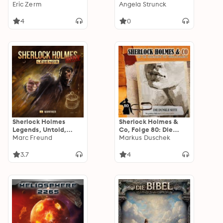
Das Tal der Angst II:
Eric Zerm
nach dem Blitz (Das
Angela Strunck
Die Rächer
Original-Hörspiel zur
Serie)
4
0
Sherlock Holmes
Sherlock Holmes &
Legends, Untold,
Co, Folge 80: Die
Folge 1: Warnfinger
Marc Freund
dunkle Seite
Markus Duschek
3.7
4