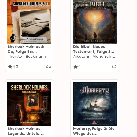
Sherlock Holmes &
Die Bibel, Neues
Co, Folge 56:
Testament, Folge 25:
Preußisch Blau
Thorsten Beckmann
Der Heilige Geist
Aikaterini Maria Schlösser
(ungekürzt)
4.3
4
Sherlock Holmes
Moriarty, Folge 2: Die
Legends, Untold,
Wiege des