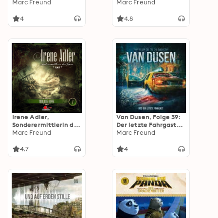
Folge 13: Die roten
Marc Freund
Verbrechens
Marc Freund
Augen des Vampirs
(ungekürzt)
4
4.8
Irene Adler,
Van Dusen, Folge 39:
Sonderermittlerin der
Der letzte Fahrgast
Krone, Folge 7:
Marc Freund
(ungekürzt)
Marc Freund
Tödliche Riffe
4.7
4