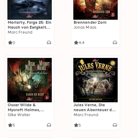
Moriarty, Folge 25: Ein
Brennender Zorn
Hauch von Ewigkeit
Jonas Maas
(ungekürzt)
Marc Freund
0
4.4
Oscar Wilde &
Jules Verne, Die
Mycroft Holmes,
neuen Abenteuer des
Sonderermittler der
Silke Walter
Phileas Fogg, Folge
Marc Freund
Krone, Folge 51:
45: Das Erbe der Isais
Diadem der Macht
(ungekürzt)
5
5