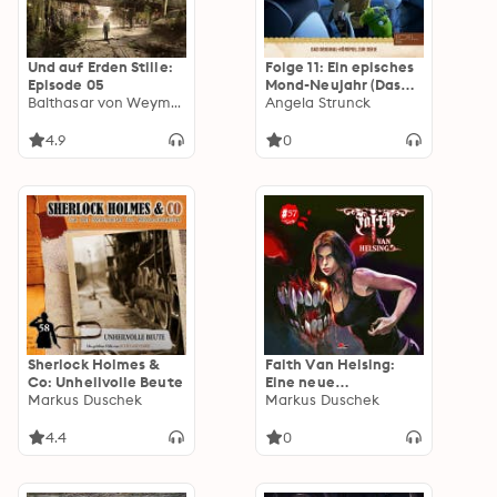
Und auf Erden Stille:
Folge 11: Ein episches
Episode 05
Mond-Neujahr (Das
Balthasar von Weymarn
Original-Hörspiel zur
Angela Strunck
Serie)
4.9
0
Sherlock Holmes &
Faith Van Helsing:
Co: Unheilvolle Beute
Eine neue
Markus Duschek
Zusammenkunft
Markus Duschek
4.4
0