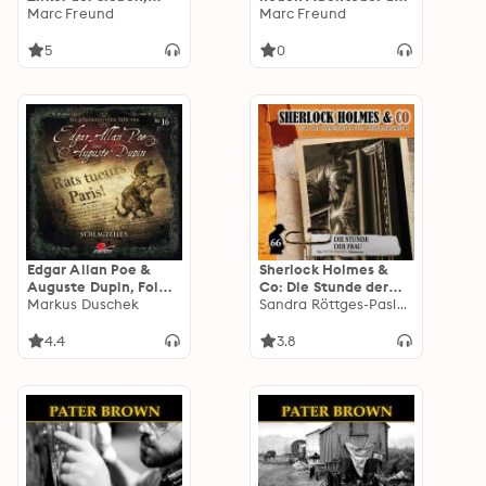
Folge 4: Tödliches
Marc Freund
Phileas Fogg, Folge
Marc Freund
Wissen
50:
Götterdämmerung
5
0
(ungekürzt)
Edgar Allan Poe &
Sherlock Holmes &
Auguste Dupin, Folge
Co: Die Stunde der
16: Schlagzeilen
Markus Duschek
Frau
Sandra Röttges-Paslack
4.4
3.8