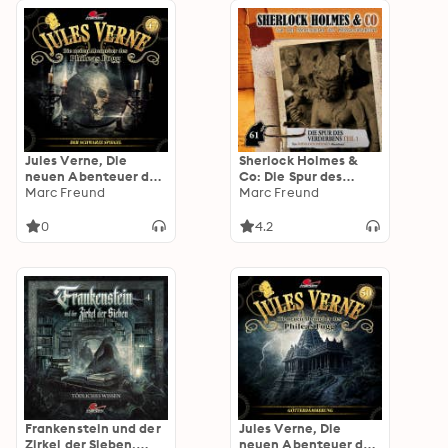
Jules Verne, Die
Sherlock Holmes &
neuen Abenteuer des
Co: Die Spur des
Phileas Fogg, Folge
Marc Freund
Verderbens, Teil 1
Marc Freund
47: Der schwarze
Spiegel (ungekürzt)
0
4.2
Frankenstein und der
Jules Verne, Die
Zirkel der Sieben,
neuen Abenteuer des