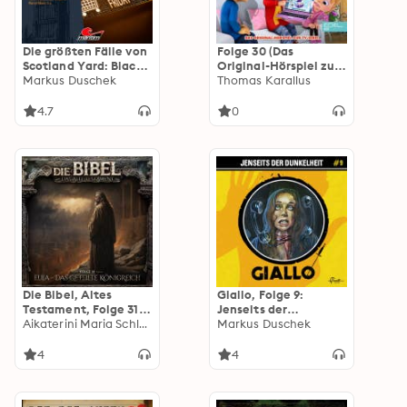
Die größten Fälle von
Folge 30 (Das
Scotland Yard: Black
Original-Hörspiel zur
Friday
Markus Duschek
TV-Serie)
Thomas Karallus
4.7
0
Die Bibel, Altes
Giallo, Folge 9:
Testament, Folge 31:
Jenseits der
Elija - Das geteilte
Aikaterini Maria Schlösser
Dunkelheit
Markus Duschek
Königreich
(ungekürzt)
(ungekürzt)
4
4