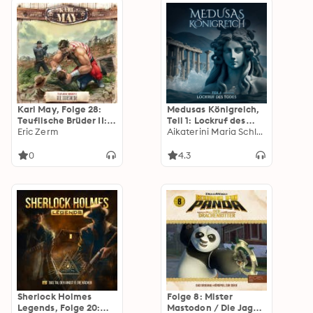
Karl May, Folge 28:
Medusas Königreich,
Teuflische Brüder II:
Teil 1: Lockruf des
Die Todesmine
Eric Zerm
Todes
Aikaterini Maria Schlösser
0
4.3
Sherlock Holmes
Folge 8: Mister
Legends, Folge 20:
Mastodon / Die Jagd