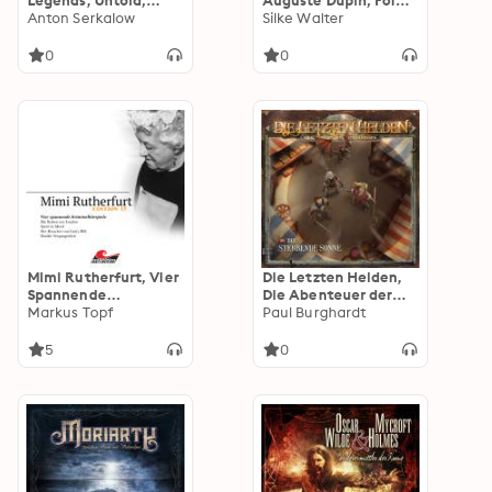
Legends, Untold,
Auguste Dupin, Folge
Folge 30: Der
Anton Serkalow
36: Aufstieg und Fall
Silke Walter
verrückte Hutmacher
(ungekürzt)
(Ungekürzt)
0
0
Mimi Rutherfurt, Vier
Die Letzten Helden,
Spannende
Die Abenteuer der
Kriminalhörspiele -
Markus Topf
Letzten Helden, Folge
Paul Burghardt
"Mimi Rutherfurt"
49: Die sterbende
Edition 15
Sonne (Ungekürzt)
5
0