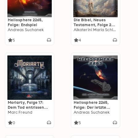
Heliosphere 2265,
Die Bibel, Neues
Folge: Endspiel
Testament, Folge 24:
Andreas Suchanek
Die Auferstehung
Aikaterini Maria Schlösser
(ungekürzt)
5
4
Moriarty, Folge 17:
Heliosphere 2265,
Dem Tod entrissen
Folge: Der letzte
(ungekürzt)
Marc Freund
Schlüssel
Andreas Suchanek
0
5