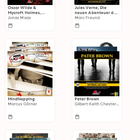
Oscar Wilde &
Jules Verne, Die
Mycroft Holmes,
neuen Abenteuer des
Sonderermittler der
Jonas Maas
Phileas Fogg
Marc Freund
Krone
MindNapping
Pater Brown
Marcus Görner
Gilbert Keith Chesterton