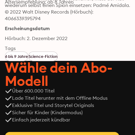
Altersempfehlung: ab 8 Jahren
wiederum selbst einen Spion einsetzen: Padmé Amidala.
© 2022 Walt Disney Records (Hörbuch): 
4066339395794
Erscheinungsdatum
Hörbuch: 2. Dezember 2022
Tags
6 bis 9 Jahre
Science-Fiction
Wähle dein Abo-
Modell
Über 600.000 Titel
Lade Titel herunter mit dem Offline Modus
Exklusive Titel und Storytel Originals
Sicher für Kinder (Kindermodus)
Einfach jederzeit kündbar