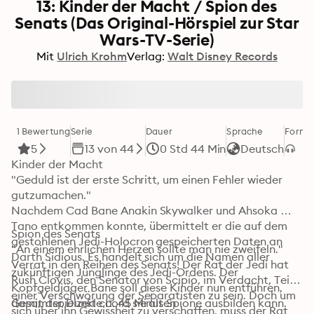
13: Kinder der Macht / Spion des
Senats (Das Original-Hörspiel zur Star
Wars-TV-Serie)
Mit
Ulrich Krohm
Verlag:
Walt Disney Records
1 Bewertung
Serie
Dauer
Sprache
Forma
5
13 von 44
0 Std 44 Min
Deutsch
Kinder der Macht

"Geduld ist der erste Schritt, um einen Fehler wieder 
gutzumachen."

Nachdem Cad Bane Anakin Skywalker und Ahsoka 
Tano entkommen konnte, übermittelt er die auf dem 
Spion des Senats

gestohlenen Jedi-Holocron gespeicherten Daten an 
"An einem ehrlichen Herzen sollte man nie zweifeln."

Darth Sidious. Es handelt sich um die Namen aller 
Verrat in den Reihen des Senats! Der Rat der Jedi hat 
zukünftigen Jünglinge des Jedi-Ordens. Der 
Rush Clovis, den Senator von Scipio, im Verdacht, Teil 
Kopfgeldjäger Bane soll diese Kinder nun entführen, 
einer Verschwörung der Separatisten zu sein. Doch um 
damit der Dunkle Lord sie als Spione ausbilden kann.
Gesamtspielzeit ca. 45 Minuten

sich über ihn Gewissheit zu verschaffen, muss der Rat 