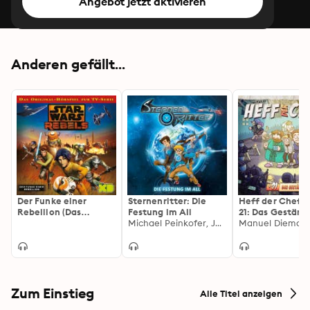
Angebot jetzt aktivieren
Anderen gefällt...
Der Funke einer
Sternenritter: Die
Heff der Chef, 
Rebellion (Das
Festung im All
21: Das Geständ
Original-Hörspiel zur
Michael Peinkofer, Janine Lüttmann
Manuel Dieman
Star Wars-TV-Serie)
Zum Einstieg
Alle Titel anzeigen