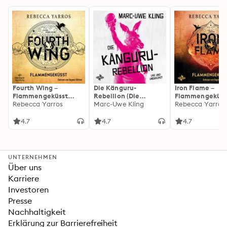
Fourth Wing –
Die Känguru-
Iron Flame –
Flammengeküsst
Rebellion (Die
Flammengeküss
(Flammengeküsst-
Rebecca Yarros
Känguru-Werke 5)
Marc-Uwe Kling
(Flammengeküs
Rebecca Yarros
Reihe 1)
Reihe 2): Die
heißersehnte
4.7
4.7
4.7
Fortsetzung des
Fantasy-Erfolgs
»Fourth Wing«
UNTERNEHMEN
Über uns
Karriere
Investoren
Presse
Nachhaltigkeit
Erklärung zur Barrierefreiheit