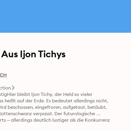
Aus Ijon Tichys
UCH
ction
gHier bleibt Ijon Tichy, der Held so vieler 
eißt auf der Erde. Es bedeutet allerdings nicht, 
wird beschossen, eingefroren, aufgetaut, betäubt, 
attenschwanz verpasst. Der futurologische 
s – allerdings deutlich lustiger als die Konkurrenz 