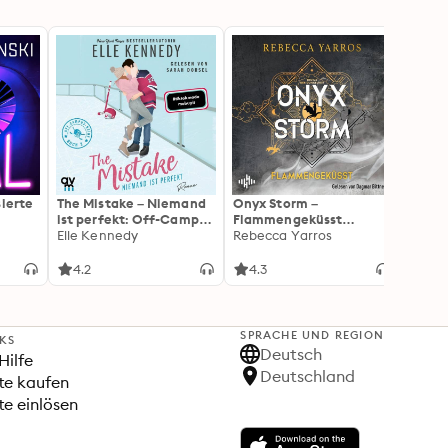
sierte
The Mistake – Niemand
Onyx Storm –
The Sc
ist perfekt: Off-Campus
Flammengeküsst
Herz:
2 | Roman
Elle Kennedy
(Flammengeküsst-Reihe
Rebecca Yarros
Roman
Elle 
3): Die heißersehnte
Liebli
Fortsetzung von »Fourth
Colle
4.2
4.3
4.3
Wing« und »Iron Flame«
New A
SPRACHE UND REGION
NKS
Deutsch
Hilfe
Deutschland
te kaufen
e einlösen