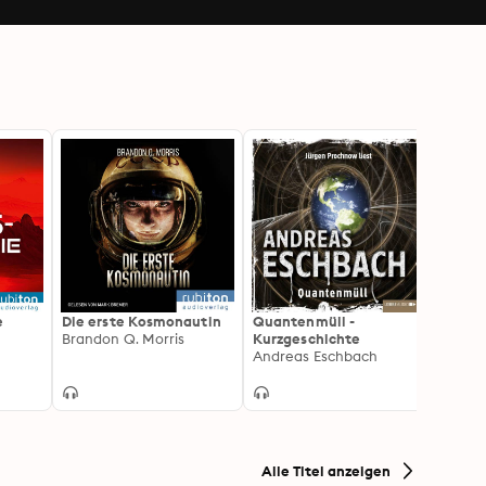
e
Die erste Kosmonautin
Quantenmüll -
Der M
Brandon Q. Morris
Kurzgeschichte
Zukun
Andreas Eschbach
Andre
Alle Titel anzeigen