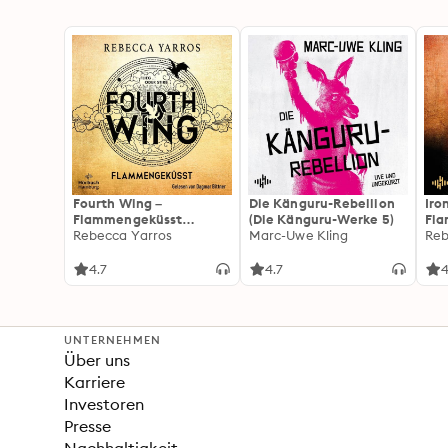
Fourth Wing –
Die Känguru-Rebellion
Iro
Flammengeküsst
(Die Känguru-Werke 5)
Fl
(Flammengeküsst-Reihe
Rebecca Yarros
Marc-Uwe Kling
(Fl
Reb
1)
2):
For
4.7
4.7
4
Fan
Wi
UNTERNEHMEN
Über uns
Karriere
Investoren
Presse