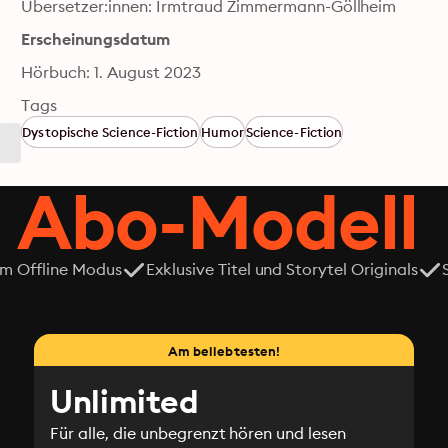
Übersetzer:innen: Irmtraud Zimmermann-Göllheim
Erscheinungsdatum
Hörbuch: 1. August 2023
Tags
Dystopische Science-Fiction
Humor
Science-Fiction
 Abo-Modell
em Offline Modus
Exklusive Titel und Storytel Originals
Am beliebtesten!
Unlimited
Für alle, die unbegrenzt hören und lesen