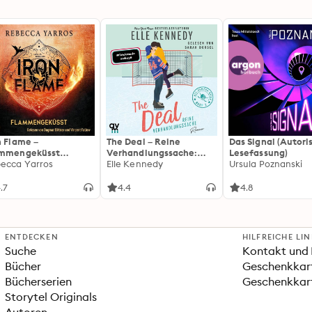
n Flame –
The Deal – Reine
Das Signal (Autori
ammengeküsst
Verhandlungssache:
Lesefassung)
ammengeküsst-Reihe
ecca Yarros
Off-Campus 1 | Roman |
Elle Kennedy
Ursula Poznanski
 Die heißersehnte
BookTok-Liebling |
tsetzung des
Prickelnde College-
.7
4.4
4.8
tasy-Erfolgs »Fourth
Romance für New
ng«
Adults
ENTDECKEN
HILFREICHE LI
Suche
Kontakt und 
Bücher
Geschenkkar
Bücherserien
Geschenkkart
Storytel Originals