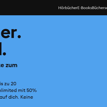
Hörbücher
E-Books
Büchers
er.
.
te zum
is zu 20
nlimited mit 50%
auf dich. Keine