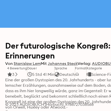
Der futurologische Kongreß: 
Erinnerungen
Von
Stanislaw Lem
Mit
Johannes Steck
Verlag:
AUDIOB
4 Bewertung
Dauer
Sprache
Format
Kategorie
3
5 Std 41 Min
Deutsch
Science-Fi
Eine der großen Dystopien des 20. Jahrhunderts - aber lusti
lemscher Erzählungen, ausnahmsweise auf dem Boden, das h
dass es ihm hier langweilig würde, ganz im Gegenteil: Er 
benebelt, beglückt und bekommt schließlich noch einen R
Kongreß ist eine der großen Dystopien des 20. Jahrhundert
© 2023 AUDIOBUCH (Hörbuch): 9788727038568
von Orwell, Huxley oder Atwood.-