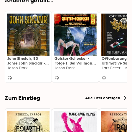
Anderen gefällt...
John Sinclair, 50
Geister-Schocker -
Offenbarung 23
Jahre John Sinclair -
Folge 1: Bei Vollmond
Ultimative Sam
Villa Wahnsinn
Jason Dark
holt dich der Vampir
Jason Dark
Volume 4
Lars Peter Lueg
Zum Einstieg
Alle Titel anzeigen