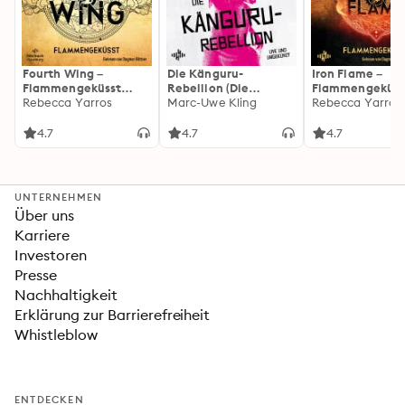
Fourth Wing –
Die Känguru-
Iron Flame –
Flammengeküsst
Rebellion (Die
Flammengeküss
(Flammengeküsst-
Rebecca Yarros
Känguru-Werke 5)
Marc-Uwe Kling
(Flammengeküs
Rebecca Yarros
Reihe 1)
Reihe 2): Die
heißersehnte
4.7
4.7
4.7
Fortsetzung des
Fantasy-Erfolgs
»Fourth Wing«
UNTERNEHMEN
Über uns
Karriere
Investoren
Presse
Nachhaltigkeit
Erklärung zur Barrierefreiheit
Whistleblow
ENTDECKEN