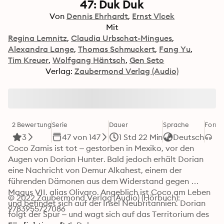
47: Duk Duk
Von
Dennis Ehrhardt
Ernst Vlcek
Mit
Regina Lemnitz
Claudia Urbschat-Mingues
Alexandra Lange
Thomas Schmuckert
Fang Yu
Tim Kreuer
Wolfgang Häntsch
Gen Seto
Verlag:
Zaubermond Verlag (Audio)
2 Bewertung
Serie
Dauer
Sprache
Forma
3
47 von 147
1 Std 22 Min
Deutsch
Coco Zamis ist tot – gestorben in Mexiko, vor den 
Augen von Dorian Hunter. Bald jedoch erhält Dorian 
eine Nachricht von Demur Alkahest, einem der 
führenden Dämonen aus dem Widerstand gegen 
Magus VII. alias Olivaro. Angeblich ist Coco am Leben 
© 2022 Zaubermond Verlag (Audio) (Hörbuch): 
und befindet sich auf der Insel Neubritannien. Dorian 
9783955727086
folgt der Spur – und wagt sich auf das Territorium des 