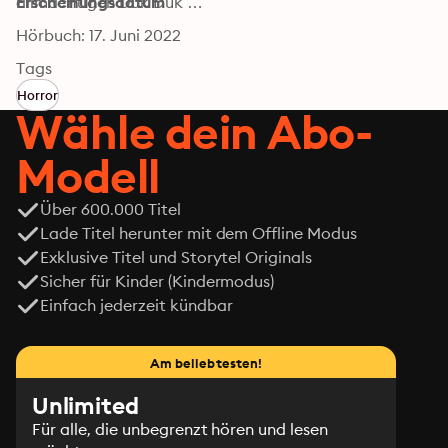
allmächtigen Duk Duk …
Erscheinungsdatum
Hörbuch: 17. Juni 2022
Tags
Horror
Wähle dein Abo-
Modell
Über 600.000 Titel
Lade Titel herunter mit dem Offline Modus
Exklusive Titel und Storytel Originals
Sicher für Kinder (Kindermodus)
Einfach jederzeit kündbar
Am beliebtesten!
Unlimited
Für alle, die unbegrenzt hören und lesen