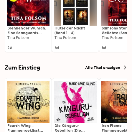
Brennender Wunsch:
Hüter der Nacht
Samsons Sterbl
Eine Scanguards
(Band 1 - 4)
Geliebte (Scan
Vampir Novelle (# 0.5)
Tina Folsom
Tina Folsom
Vampire - Buch 1
Tina Folsom
Zum Einstieg
Alle Titel anzeigen
Fourth Wing –
Die Känguru-
Iron Flame –
Flammengeküsst
Rebellion (Die
Flammengeküss