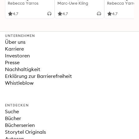
(Flammengeküsst-
Rebecca Yarros
Känguru-Werke 5)
Marc-Uwe Kling
(Flammengeküs
Rebecca Yarros
Reihe 1)
Reihe 2): Die
heißersehnte
4.7
4.7
4.7
Fortsetzung des
Fantasy-Erfolgs
»Fourth Wing«
UNTERNEHMEN
Über uns
Karriere
Investoren
Presse
Nachhaltigkeit
Erklärung zur Barrierefreiheit
Whistleblow
ENTDECKEN
Suche
Bücher
Bücherserien
Storytel Originals
Autoren