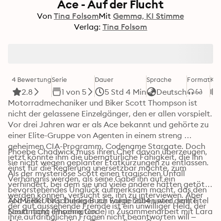
Ace - Auf der Flucht
Von
Tina Folsom
Mit
Gemma, KI Stimme
Verlag:
Tina Folsom
4 Bewertung
Serie
Dauer
Sprache
Format
Kat
2.8
1 von 5
5 Std 4 Min
Deutsch
Motorradmechaniker und Biker Scott Thompson ist 
nicht der gelassene Einzelgänger, den er allen vorspielt. 
Vor drei Jahren war er als Ace bekannt und gehörte zu 
einer Elite-Gruppe von Agenten in einem streng 
geheimen CIA-Programm, Codename Stargate. Doch 
Phoebe Chadwick muss ihren Chef davon überzeugen, 
jetzt könnte ihm die übernatürliche Fähigkeit, die ihn 
sie nicht wegen geplanter Etatkürzungen zu entlassen. 
einst für die Regierung unersetzbar machte, zum 
Als der mysteriöse Scott einen tragischen Unfall 
Verhängnis werden, als seine Gabe ihn auf ein 
verhindert, bei dem sie und viele andere hätten getötet 
bevorstehendes Unglück aufmerksam macht, das den 
werden können, versucht sie, ihn zu interviewen. Aber 
Tod vieler Unschuldiger zur Folge haben wird, sollte 
ANMERKUNG: Dieses Buch wurde 2014 unter dem Titel 
der gut aussehende Fremde ist ein unwilliger Held, der 
Scott nicht einschreiten.
Neuanfang (Phoenix Code) in Zusammenarbeit mit Lara 
ihre aufdringlichen Fragen nicht beantworten will – 