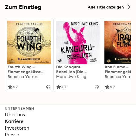
Zum Einstieg
Alle Titel anzeigen
Fourth Wing –
Die Känguru-
Iron Flame –
Flammengeküsst
Rebellion (Die
Flammengeküss
(Flammengeküsst-
Rebecca Yarros
Känguru-Werke 5)
Marc-Uwe Kling
(Flammengeküs
Rebecca Yarros
Reihe 1)
Reihe 2): Die
heißersehnte
4.7
4.7
4.7
Fortsetzung des
Fantasy-Erfolgs
»Fourth Wing«
UNTERNEHMEN
Über uns
Karriere
Investoren
Presse