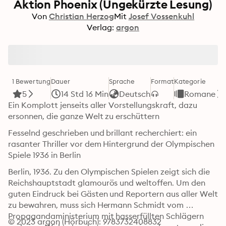
Aktion Phoenix (Ungekürzte Lesung)
Von
Christian Herzog
Mit
Josef Vossenkuhl
Verlag:
argon
1 Bewertung
Dauer
Sprache
Format
Kategorie
5
14 Std 16 Min
Deutsch
Romane
Ein Komplott jenseits aller Vorstellungskraft, dazu 
ersonnen, die ganze Welt zu erschüttern
Fesselnd geschrieben und brillant recherchiert: ein 
rasanter Thriller vor dem Hintergrund der Olympischen 
Spiele 1936 in Berlin
Berlin, 1936. Zu den Olympischen Spielen zeigt sich die 
Reichshauptstadt glamourös und weltoffen. Um den 
guten Eindruck bei Gästen und Reportern aus aller Welt 
zu bewahren, muss sich Hermann Schmidt vom 
Propagandaministerium mit hasserfüllten Schlägern 
© 2023 argon (Hörbuch): 9783732408832