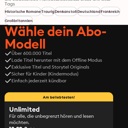
die eingespielte Hausgemeinschaft nicht aus dem 
Tags
Gleichgewicht gerät. Doch der neunjährige Henry 
Historische Romane
Traurig
Denkanstoß
Deutschland
Frankreich
weckt Erinnerungen, denen sie sich nicht stellen will.

Gretel steht plötzlich vor der Wahl zwischen ihrer 
Großbritannien
eigenen und Henrys Sicherheit. Eine Wahl, der sie sich 
Wähle dein Abo-
ganz ähnlich schon einmal gegenübersah. Damals 
wurde sie mit ihrer unentschuldbaren Entscheidung zur 
Modell
Mittäterin. Aber sollte sie jetzt eingreifen, riskiert sie, 
Geheimnisse zu enthüllen, die sie ein Leben lang 
Über 600.000 Titel
gehütet hat …
Lade Titel herunter mit dem Offline Modus
Exklusive Titel und Storytel Originals
Sicher für Kinder (Kindermodus)
Einfach jederzeit kündbar
Am beliebtesten!
Unlimited
Für alle, die unbegrenzt hören und lesen
möchten.