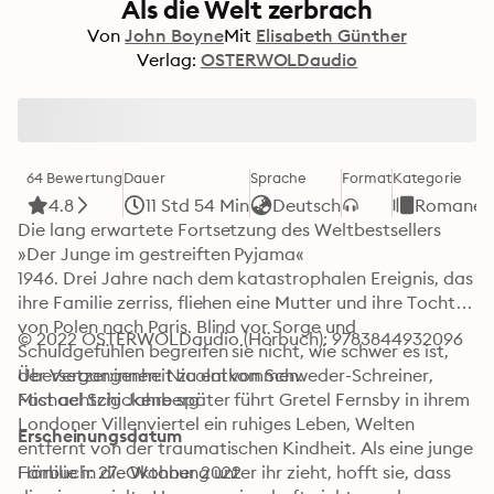
Als die Welt zerbrach
Von
John Boyne
Mit
Elisabeth Günther
Verlag:
OSTERWOLDaudio
64 Bewertung
Dauer
Sprache
Format
Kategorie
4.8
11 Std 54 Min
Deutsch
Romane
Die lang erwartete Fortsetzung des Weltbestsellers 
»Der Junge im gestreiften Pyjama«

1946. Drei Jahre nach dem katastrophalen Ereignis, das 
ihre Familie zerriss, fliehen eine Mutter und ihre Tochter 
von Polen nach Paris. Blind vor Sorge und 
© 2022 OSTERWOLDaudio (Hörbuch): 9783844932096
Schuldgefühlen begreifen sie nicht, wie schwer es ist, 
der Vergangenheit zu entkommen.

Übersetzer:innen: Nicolai von Schweder-Schreiner, 
Fast achtzig Jahre später führt Gretel Fernsby in ihrem 
Michael Schickenberg
Londoner Villenviertel ein ruhiges Leben, Welten 
Erscheinungsdatum
entfernt von der traumatischen Kindheit. Als eine junge 
Familie in die Wohnung unter ihr zieht, hofft sie, dass 
Hörbuch: 27. Oktober 2022