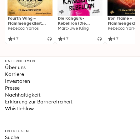
Fourth Wing –
Die Känguru-
Iron Flame –
Flammengeküsst
Rebellion (Die
Flammengeküss
(Flammengeküsst-
Rebecca Yarros
Känguru-Werke 5)
Marc-Uwe Kling
(Flammengeküs
Rebecca Yarros
Reihe 1)
Reihe 2): Die
heißersehnte
4.7
4.7
4.7
Fortsetzung des
Fantasy-Erfolgs
»Fourth Wing«
UNTERNEHMEN
Über uns
Karriere
Investoren
Presse
Nachhaltigkeit
Erklärung zur Barrierefreiheit
Whistleblow
ENTDECKEN
Suche