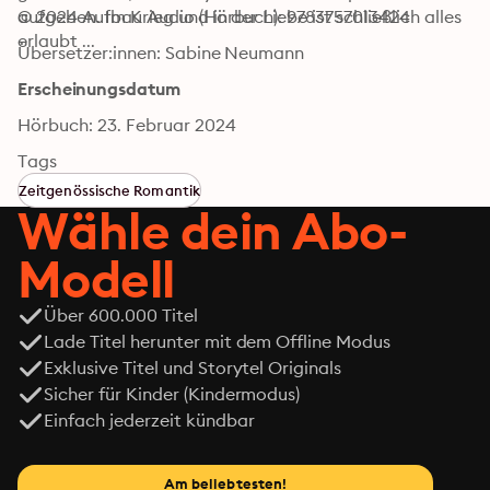
aufgeben. Im Krieg und in der Liebe ist schließlich alles 
© 2024 Aufbau Audio (Hörbuch): 9783757013424
erlaubt ...
Übersetzer:innen: Sabine Neumann
Erscheinungsdatum
Hörbuch: 23. Februar 2024
Tags
Zeitgenössische Romantik
Wähle dein Abo-
Modell
Über 600.000 Titel
Lade Titel herunter mit dem Offline Modus
Exklusive Titel und Storytel Originals
Sicher für Kinder (Kindermodus)
Einfach jederzeit kündbar
Am beliebtesten!