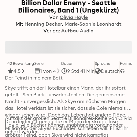
Billion Dollar Enemy - Seattle
Billionaires, Band 1 (Ungekürzt)
Von
Olivia Hayle
Mit
Henning Decker
Marie-Sophie Leonhardt
Verlag:
Aufbau Audio
42 Bewertung
Serie
Dauer
Sprache
Format
K
4.5
1 von 4
9 Std 41 Min
Deutsch
Der Feind in meinem Bett
Skye trifft an der Hotelbar einen Mann, der ihr sofort 
gefällt. Sein Blick - unwiderstehlich. Die gemeinsame 
Nacht - unvergesslich. Als Skye am nächsten Morgen 
das Hotel verlässt ist sie sicher, dass sie Cole niemals 
wieder sehen wird. Doch das Leben hat andere Pläne. 
Auftakt der großen Seattle Billionaires-Reihe von Olivia 
Denn leider ist genau dieser Mann der skrupellose 
Hayle. Alle Bücher können unabhängig voneinander 
Milliardär, der Skyes Buchladen schließen will. Er ist ihr 
gehört werden.
größter Feind, doch Skye wird nicht kampflos 