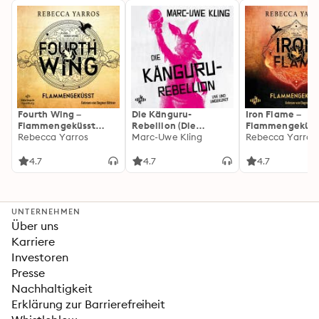
Fourth Wing –
Die Känguru-
Iron Flame –
Flammengeküsst
Rebellion (Die
Flammengeküss
(Flammengeküsst-
Rebecca Yarros
Känguru-Werke 5)
Marc-Uwe Kling
(Flammengeküs
Rebecca Yarros
Reihe 1)
Reihe 2): Die
heißersehnte
4.7
4.7
4.7
Fortsetzung des
Fantasy-Erfolgs
»Fourth Wing«
UNTERNEHMEN
Über uns
Karriere
Investoren
Presse
Nachhaltigkeit
Erklärung zur Barrierefreiheit