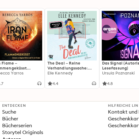
n Flame –
The Deal – Reine
Das Signal (Autori
ammengeküsst
Verhandlungssache:
Lesefassung)
ammengeküsst-Reihe
ecca Yarros
Off-Campus 1 | Roman |
Elle Kennedy
Ursula Poznanski
 Die heißersehnte
BookTok-Liebling |
tsetzung des
Prickelnde College-
.7
4.4
4.8
tasy-Erfolgs »Fourth
Romance für New
ng«
Adults
ENTDECKEN
HILFREICHE LI
Suche
Kontakt und 
Bücher
Geschenkkar
Bücherserien
Geschenkkart
Storytel Originals