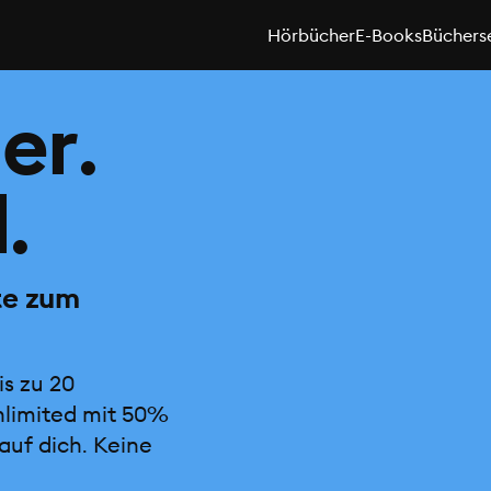
Hörbücher
E-Books
Büchers
er.
.
te zum
is zu 20
nlimited mit 50%
auf dich. Keine