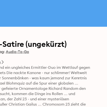
-Satire (ungekürzt)
ag:
Audio-To-Go
g
nd ein ungleiches Ermittler-Duo im Wettlauf gegen 
eets Die nackte Kanone - nur schlimmer! Weltweit 
r Sonnenbänken - was kaum jemand zur Kenntnis 
ael Blohmquiz auf die Spur einer globalen 
r gefeierte Ornamentologe Richard Random den 
ucht, kommen die Dinge ins Rollen … und 
n, der Zahl 23 - und einer mysteriösen 
ußer Christian Gailus … Chromosom 23 zieht die 