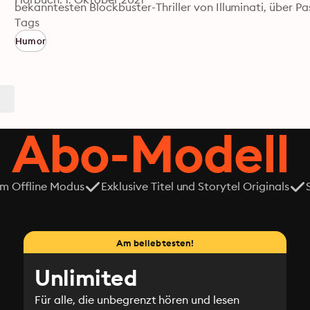
bekanntesten Blockbuster-Thriller von Illuminati, über Pas
durch den Kakao. Gewürzt mit fein eingestreuten Pointen
Tags
Ironie ist Chromosom 23 ein bitterböser Angriff auf die La
Humor
 Abo-Modell
em Offline Modus
Exklusive Titel und Storytel Originals
Am beliebtesten!
Unlimited
Für alle, die unbegrenzt hören und lesen