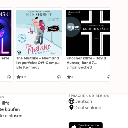
sierte
The Mistake – Niemand
Knochenkälte - David
Onyx 
ist perfekt: Off-Campus
Hunter, Band 7
Flamm
2 | Roman
Elle Kennedy
(Ungekürzte Lesung)
Simon Beckett
(Flam
Rebec
3): Di
Forts
4.2
4.1
4.3
Wing«
SPRACHE UND REGION
NKS
Deutsch
Hilfe
Deutschland
te kaufen
e einlösen