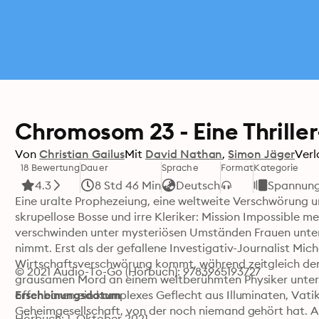
Chromosom 23 - Eine Thriller
Von
Christian Gailus
Mit
David Nathan
Simon Jäger
Verl
18 Bewertung
Dauer
Sprache
Format
Kategorie
4.3
8 Std 46 Min
Deutsch
Spannun
Eine uralte Prophezeiung, eine weltweite Verschwörung u
skrupellose Bosse und irre Kleriker: Mission Impossible m
verschwinden unter mysteriösen Umständen Frauen unte
nimmt. Erst als der gefallene Investigativ-Journalist Mich
Wirtschaftsverschwörung kommt, während zeitgleich de
© 2021 Audio-To-Go (Hörbuch): 9783965193727
grausamen Mord an einem weltberühmten Physiker unters
offenbaren ein komplexes Geflecht aus Illuminaten, Vatika
Erscheinungsdatum
Geheimgesellschaft, von der noch niemand gehört hat. A
Hörbuch: 1. Oktober 2021