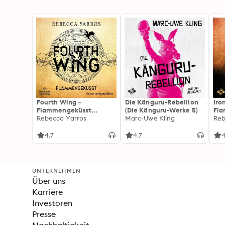
Fourth Wing –
Die Känguru-Rebellion
Iro
Flammengeküsst
(Die Känguru-Werke 5)
Fl
(Flammengeküsst-Reihe
Rebecca Yarros
Marc-Uwe Kling
(Fl
Reb
1)
2):
For
4.7
4.7
4
Fan
Wi
UNTERNEHMEN
Über uns
Karriere
Investoren
Presse