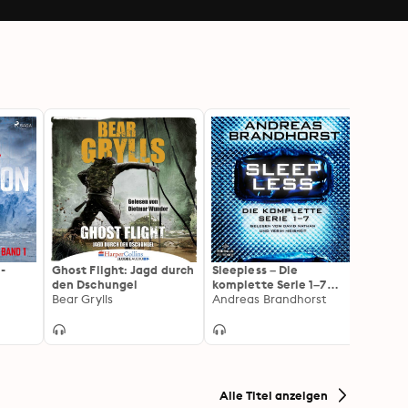
-
Ghost Flight: Jagd durch
Sleepless – Die
Sturm
den Dschungel
komplette Serie 1–7
Wolfg
Bear Grylls
(Sleepless)
Andreas Brandhorst
Alle Titel anzeigen