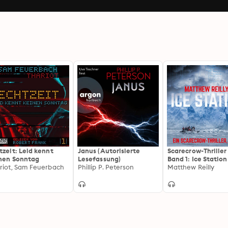
tzeit: Leid kennt
Janus (Autorisierte
Scarecrow-Thriller 
nen Sonntag
Lesefassung)
Band 1: Ice Station
riot, Sam Feuerbach
Phillip P. Peterson
Matthew Reilly