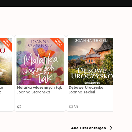
zo
Malarka wiosennych łąk
Dębowe Uroczysko
Poran
a
Joanna Szarańska
Joanna Tekieli
Joann
Alle Titel anzeigen