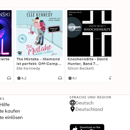
sierte
The Mistake – Niemand
Knochenkälte - David
Onyx 
ist perfekt: Off-Campus
Hunter, Band 7
Flamm
2 | Roman
Elle Kennedy
(Ungekürzte Lesung)
Simon Beckett
(Flam
Rebec
3): Di
Forts
4.2
4.1
4.3
Wing«
SPRACHE UND REGION
NKS
Deutsch
Hilfe
Deutschland
te kaufen
e einlösen