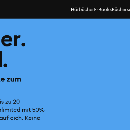
Hörbücher
E-Books
Büchers
er.
.
te zum
is zu 20
nlimited mit 50%
auf dich. Keine