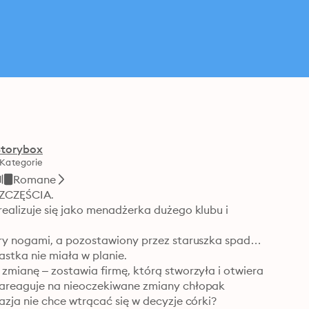
Storybox
Kategorie
Romane
CZĘŚCIA.

ealizuje się jako menadżerka dużego klubu i 
óry nogami, a pozostawiony przez staruszka spadek 
stka nie miała w planie.

zmianę – zostawia firmę, którą stworzyła i otwiera 
zareaguje na nieoczekiwane zmiany chłopak 
zja nie chce wtrącać się w decyzje córki?
