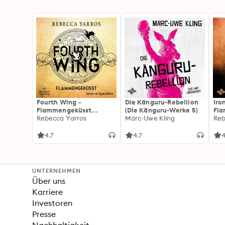
Fourth Wing –
Die Känguru-Rebellion
Iro
Flammengeküsst
(Die Känguru-Werke 5)
Fl
(Flammengeküsst-Reihe
Rebecca Yarros
Marc-Uwe Kling
(Fl
Reb
1)
2):
For
4.7
4.7
4
Fan
Wi
UNTERNEHMEN
Über uns
Karriere
Investoren
Presse