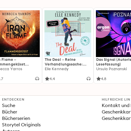
n Flame –
The Deal – Reine
Das Signal (Autori
ammengeküsst
Verhandlungssache:
Lesefassung)
ammengeküsst-Reihe
ecca Yarros
Off-Campus 1 | Roman |
Elle Kennedy
Ursula Poznanski
 Die heißersehnte
BookTok-Liebling |
tsetzung des
Prickelnde College-
.7
4.4
4.8
tasy-Erfolgs »Fourth
Romance für New
ng«
Adults
ENTDECKEN
HILFREICHE LI
Suche
Kontakt und 
Bücher
Geschenkkar
Bücherserien
Geschenkkart
Storytel Originals