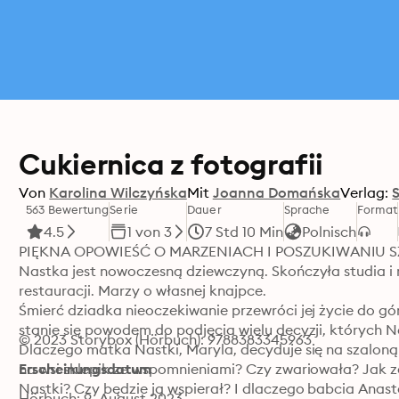
Cukiernica z fotografii
Von
Karolina Wilczyńska
Mit
Joanna Domańska
Verlag:
563 Bewertung
Serie
Dauer
Sprache
Format
4.5
1 von 3
7 Std 10 Min
Polnisch
PIĘKNA OPOWIEŚĆ O MARZENIACH I POSZUKIWANIU SZ
Nastka jest nowoczesną dziewczyną. Skończyła studia i r
restauracji. Marzy o własnej knajpce.

Śmierć dziadka nieoczekiwanie przewróci jej życie do g
stanie się powodem do podjęcia wielu decyzji, których Na
© 2023 Storybox (Hörbuch): 9788383345963
Dlaczego matka Nastki, Maryla, decyduje się na szaloną 
na wsi sklepik ze wspomnieniami? Czy zwariowała? Jak 
Erscheinungsdatum
Nastki? Czy będzie ją wspierał? I dlaczego babcia Anasta
Hörbuch: 9. August 2023