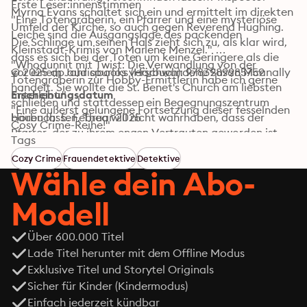
Erste Leser:innenstimmen

Myrna Evans schaltet sich ein und ermittelt im direkten 
"Eine Totengräberin, ein Pfarrer und eine mysteriöse 
Umfeld der Kirche, so auch gegen Reverend Hughing. 
Leiche sind die Ausgangslage des packenden 
Die Schlinge um seinen Hals zieht sich zu, als klar wird, 
Kleinstadt-Krimis von Marlene Menzel." 

dass es sich bei der Toten um keine Geringere als die 
"Whodunnit mit Twist: Die Verwandlung von der 
vor einem Jahr spurlos verschwundene Susan Mcanally 
© 2025 dp audiobooks (Hörbuch): 9783989985759
Totengräberin zur Hobby-Ermittlerin habe ich gerne 
handelt. Sie wollte die St. Benet's Church am liebsten 
miterlebt."

Erscheinungsdatum
schließen und stattdessen ein Begegnungszentrum 
"Eine äußerst gelungene Fortsetzung dieser fesselnden 
bauen lassen. Thea will nicht wahrhaben, dass der 
Hörbuch: 5. Februar 2025
Cosy Crime-Reihe!"

Pfarrer, der zu ihrem engen Vertrauten geworden ist, 
"Geheimnisvoll, kurzweilig und spannend."
Tags
jemanden ermordet hat, und stellt eigene Ermittlungen 
Cozy Crime
Frauendetektive
Detektive
an ...
Wähle dein Abo-
Modell
Über 600.000 Titel
Lade Titel herunter mit dem Offline Modus
Exklusive Titel und Storytel Originals
Sicher für Kinder (Kindermodus)
Einfach jederzeit kündbar