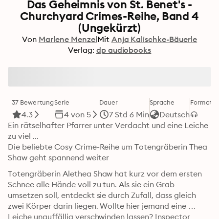
Das Geheimnis von St. Benet's -
Churchyard Crimes-Reihe, Band 4
(Ungekürzt)
Von
Marlene Menzel
Mit
Anja Kalischke-Bäuerle
Verlag:
dp audiobooks
37 Bewertung
Serie
Dauer
Sprache
Format
K
4.3
4 von 5
7 Std 6 Min
Deutsch
Ein rätselhafter Pfarrer unter Verdacht und eine Leiche 
zu viel ... 

Die beliebte Cosy Crime-Reihe um Totengräberin Thea 
Shaw geht spannend weiter
Totengräberin Alethea Shaw hat kurz vor dem ersten 
Schnee alle Hände voll zu tun. Als sie ein Grab 
umsetzen soll, entdeckt sie durch Zufall, dass gleich 
zwei Körper darin liegen. Wollte hier jemand eine 
Leiche unauffällig verschwinden lassen? Inspector 