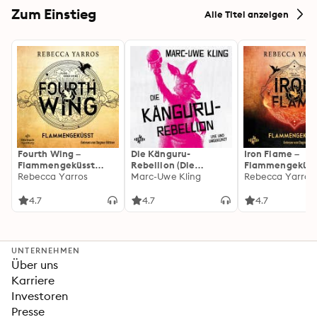
Zum Einstieg
Alle Titel anzeigen
Fourth Wing –
Die Känguru-
Iron Flame –
Flammengeküsst
Rebellion (Die
Flammengeküss
(Flammengeküsst-
Rebecca Yarros
Känguru-Werke 5)
Marc-Uwe Kling
(Flammengeküs
Rebecca Yarros
Reihe 1)
Reihe 2): Die
heißersehnte
4.7
4.7
4.7
Fortsetzung des
Fantasy-Erfolgs
»Fourth Wing«
UNTERNEHMEN
Über uns
Karriere
Investoren
Presse