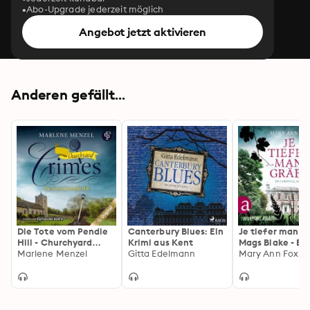
Abo-Upgrade jederzeit möglich
Angebot jetzt aktivieren
Anderen gefällt...
Die Tote vom Pendle
Canterbury Blues: Ein
Je tiefer man gr
Hill - Churchyard
Krimi aus Kent
Mags Blake - Ein
Crimes-Reihe, Band 1
Marlene Menzel
Gitta Edelmann
Cornwall-Krimi,
Mary Ann Fox
(Ungekürzt)
1 (Ungekürzt)