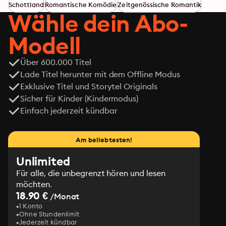
zurückzugewinnen. Als ob das so einfach wäre! Und 
Schottland
Romantische Komödie
Zeitgenössische Romantik
warum schlägt Lovelyns Herz plötzlich Purzelbäume, 
Wähle dein Abo-
sobald Ian in der Nähe ist – es kann doch nicht etwa 
diese verflixte Liebe sein?
Modell
Über 600.000 Titel
Lade Titel herunter mit dem Offline Modus
Exklusive Titel und Storytel Originals
Sicher für Kinder (Kindermodus)
Einfach jederzeit kündbar
Am beliebtesten!
Unlimited
Für alle, die unbegrenzt hören und lesen
möchten.
18.90 €
/Monat
1 Konto
Ohne Stundenlimit
Jederzeit kündbar