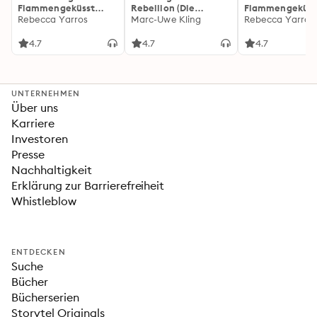
Flammengeküsst
Rebellion (Die
Flammengeküss
(Flammengeküsst-
Rebecca Yarros
Känguru-Werke 5)
Marc-Uwe Kling
(Flammengeküs
Rebecca Yarros
Reihe 1)
Reihe 2): Die
heißersehnte
4.7
4.7
4.7
Fortsetzung des
Fantasy-Erfolgs
»Fourth Wing«
UNTERNEHMEN
Über uns
Karriere
Investoren
Presse
Nachhaltigkeit
Erklärung zur Barrierefreiheit
Whistleblow
ENTDECKEN
Suche
Bücher
Bücherserien
Storytel Originals