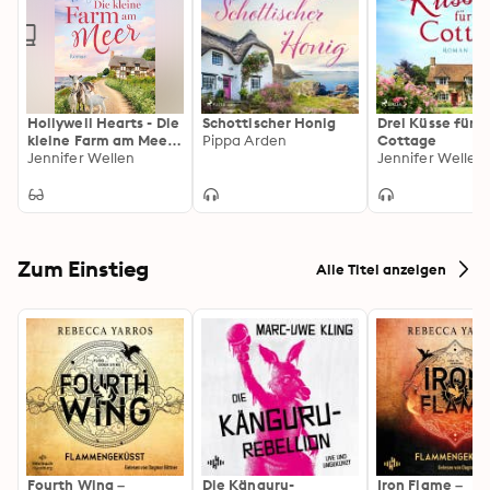
Hollywell Hearts - Die
Schottischer Honig
Drei Küsse für e
kleine Farm am Meer:
Pippa Arden
Cottage
Roman. Hollywell
Jennifer Wellen
Jennifer Wellen
Hearts 1 | Small Town
Romance mit einem
Tierarzt zum
Verlieben
Zum Einstieg
Alle Titel anzeigen
Fourth Wing –
Die Känguru-
Iron Flame –