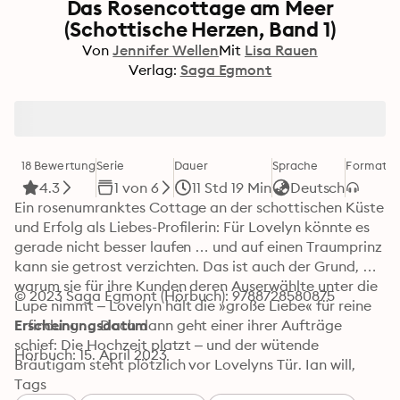
Das Rosencottage am Meer
(Schottische Herzen, Band 1)
Von
Jennifer Wellen
Mit
Lisa Rauen
Verlag:
Saga Egmont
18 Bewertung
Serie
Dauer
Sprache
Format
Ka
4.3
1 von 6
11 Std 19 Min
Deutsch
Ein rosenumranktes Cottage an der schottischen Küste 
und Erfolg als Liebes-Profilerin: Für Lovelyn könnte es 
gerade nicht besser laufen … und auf einen Traumprinz 
kann sie getrost verzichten. Das ist auch der Grund, 
warum sie für ihre Kunden deren Auserwählte unter die 
© 2023 Saga Egmont (Hörbuch): 9788728580875
Lupe nimmt – Lovelyn hält die »große Liebe« für reine 
Erfindung … Doch dann geht einer ihrer Aufträge 
Erscheinungsdatum
schief: Die Hochzeit platzt – und der wütende 
Hörbuch: 15. April 2023
Bräutigam steht plötzlich vor Lovelyns Tür. Ian will, 
dass sie ihm hilft, seine Ex-Zukünftige 
Tags