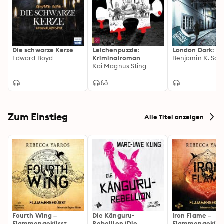
Die schwarze Kerze
Leichenpuzzle:
London Dark: Ra
Edward Boyd
Kriminalroman
Benjamin K. Scot
Kai Magnus Sting
Zum Einstieg
Alle Titel anzeigen
Fourth Wing –
Die Känguru-
Iron Flame –
Flammengeküsst
Rebellion (Die
Flammengeküss