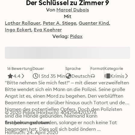
Der Schlüssel zu Zimmer 9
Von
Marcel Dubois
Mit
Lothar Rollauer
Peter A. Stiege
Guenter Kind
Ingo Eckert
Eva Koehrer
Verlag:
Pidax
16 Bewertung
Dauer
Sprache
Format
Kategorie
4.4
1 Std 35 Min
Deutsch
Krimis
"Bitte nehmen Sie mich fest!" – mit dieser verzweifelten 
Bitte wendet sich ein Mann an die Polizei. Seine große 
Angst ist es, einen Mord zu begehen. Den verblüfften 
Beamten nennt er darüber hinaus auch Tatort und den 
Namen des potentiellen Opfers. Doch den Polizisten 
© 2020 Pidax (Hörbuch): 4042564203776
sind die Hände gebunden. Niemand kann 
festgenommen werden, solange er noch keine Tat 
Erscheinungsdatum
begangen hat. Dies soll sich bald ändern ...
Hörbuch: 24. April 2020