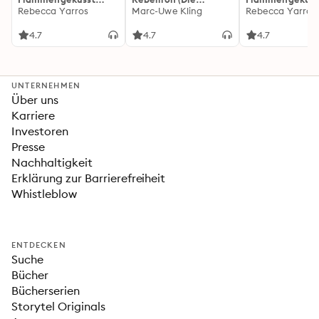
(Flammengeküsst-
Rebecca Yarros
Känguru-Werke 5)
Marc-Uwe Kling
(Flammengeküs
Rebecca Yarros
Reihe 1)
Reihe 2): Die
heißersehnte
4.7
4.7
4.7
Fortsetzung des
Fantasy-Erfolgs
»Fourth Wing«
UNTERNEHMEN
Über uns
Karriere
Investoren
Presse
Nachhaltigkeit
Erklärung zur Barrierefreiheit
Whistleblow
ENTDECKEN
Suche
Bücher
Bücherserien
Storytel Originals