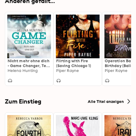
Anderen gefällt...
Nicht mehr ohne dich
Flirting with Fire
Operation Baile
- Game Changer, Teil
(Saving Chicago 1)
Birthday (Bailey
1
Helena Hunting
Piper Rayne
Serie): (Bailey 
Piper Rayne
3)
Zum Einstieg
Alle Titel anzeigen