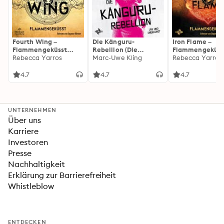
Fourth Wing –
Die Känguru-
Iron Flame –
Flammengeküsst
Rebellion (Die
Flammengeküss
(Flammengeküsst-
Rebecca Yarros
Känguru-Werke 5)
Marc-Uwe Kling
(Flammengeküs
Rebecca Yarros
Reihe 1)
Reihe 2): Die
heißersehnte
4.7
4.7
4.7
Fortsetzung des
Fantasy-Erfolgs
»Fourth Wing«
UNTERNEHMEN
Über uns
Karriere
Investoren
Presse
Nachhaltigkeit
Erklärung zur Barrierefreiheit
Whistleblow
ENTDECKEN