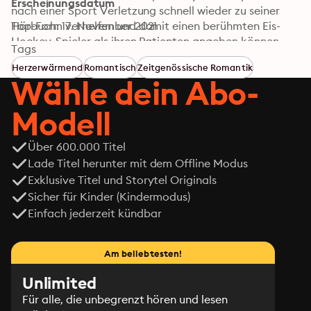
Erscheinungsdatum
nach einer Sport Verletzung schnell wieder zu seiner 
Top-Form verhelfen und damit einen berühmten Eis-
Hörbuch: 17. November 2021
Hockey-Spieler als ihren Patienten angeben können. 
Tags
Aber was die beiden noch weniger erwartet hätten, 
Herzerwärmend
Romantisch
Zeitgenössische Romantik
sind die Funken, die seit ihrer ersten Begegnung 
Wähle dein Abo-
zwischen ihnen fliegen …
Modell
Über 600.000 Titel
Lade Titel herunter mit dem Offline Modus
Exklusive Titel und Storytel Originals
Sicher für Kinder (Kindermodus)
Einfach jederzeit kündbar
Am beliebtesten!
Unlimited
Für alle, die unbegrenzt hören und lesen