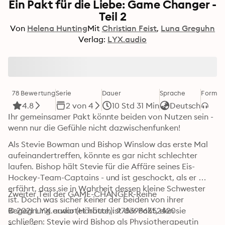
Ein Pakt für die Liebe: Game Changer -
Teil 2
Von
Helena Hunting
Mit
Christian Feist
Luna Greguhn
Verlag:
LYX.audio
78 Bewertung
Serie
Dauer
Sprache
Format
4.8
2 von 4
10 Std 31 Min
Deutsch
Ihr gemeinsamer Pakt könnte beiden von Nutzen sein - 
wenn nur die Gefühle nicht dazwischenfunken!
Als Stevie Bowman und Bishop Winslow das erste Mal 
aufeinandertreffen, könnte es gar nicht schlechter 
laufen. Bishop hält Stevie für die Affäre seines Eis-
Hockey-Team-Captains - und ist geschockt, als er 
erfährt, dass sie in Wahrheit dessen kleine Schwester 
Zweiter Teil der GAME-CHANGER-Reihe
ist. Doch was sicher keiner der beiden von ihrer 
Begegnung erwartet hätte, ist der Pakt, den sie 
© 2021 LYX.audio (Hörbuch): 9783966352420
schließen: Stevie wird Bishop als Physiotherapeutin 