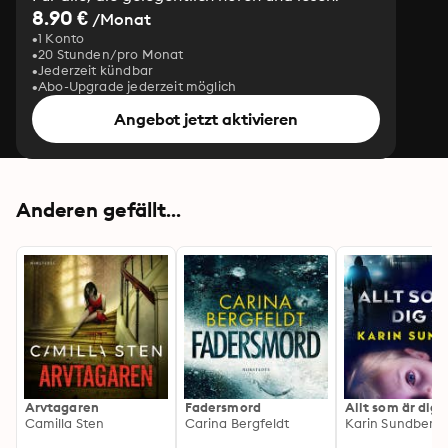
8.90 €
/Monat
1 Konto
20 Stunden/pro Monat
Jederzeit kündbar
Abo-Upgrade jederzeit möglich
Angebot jetzt aktivieren
Anderen gefällt...
Arvtagaren
Fadersmord
Allt som är dig 
Camilla Sten
Carina Bergfeldt
Karin Sundberg