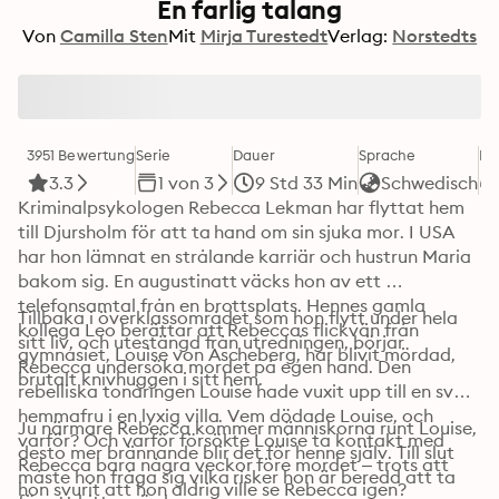
En farlig talang
Von
Camilla Sten
Mit
Mirja Turestedt
Verlag:
Norstedts
3951 Bewertung
Serie
Dauer
Sprache
Fo
3.3
1 von 3
9 Std 33 Min
Schwedisch
Kriminalpsykologen Rebecca Lekman har flyttat hem 
till Djursholm för att ta hand om sin sjuka mor. I USA 
har hon lämnat en strålande karriär och hustrun Maria 
bakom sig. En augustinatt väcks hon av ett 
telefonsamtal från en brottsplats. Hennes gamla 
Tillbaka i överklassområdet som hon flytt under hela 
kollega Leo berättar att Rebeccas flickvän från 
sitt liv, och utestängd från utredningen, börjar 
gymnasiet, Louise von Ascheberg, har blivit mördad, 
Rebecca undersöka mordet på egen hand. Den 
brutalt knivhuggen i sitt hem.
rebelliska tonåringen Louise hade vuxit upp till en sval 
hemmafru i en lyxig villa. Vem dödade Louise, och 
Ju närmare Rebecca kommer människorna runt Louise, 
varför? Och varför försökte Louise ta kontakt med 
desto mer brännande blir det för henne själv. Till slut 
Rebecca bara några veckor före mordet – trots att 
måste hon fråga sig vilka risker hon är beredd att ta 
hon svurit att hon aldrig ville se Rebecca igen?