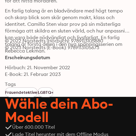
för att hitta mördaren.
En farlig talang är en bladvändare med högt tempo 
och skarp blick som skär genom makt, klass och 
identitet. Camilla Sten visar prov på sin mästerliga 
förmåga att skildra en sluten värld, och hur anpassning 
kan vara både nödvändigt och livsfarligt. En farlig 
© 2022 Norstedts (Hörbuch): 9789113105680
talang är första delen i den nya spänningsserien om 
© 2023 Norstedts (E-Book): 9789113105673
Rebecca Lekman.
Erscheinungsdatum
Hörbuch: 21. November 2022
E-Book: 21. Februar 2023
Tags
Frauendetektive
LGBTQ+
Wähle dein Abo-
Modell
Über 600.000 Titel
Lade Titel herunter mit dem Offline Modus