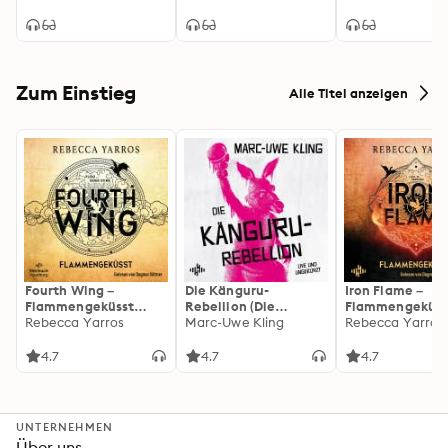
Zum Einstieg
Alle Titel anzeigen
Fourth Wing –
Die Känguru-
Iron Flame –
Flammengeküsst
Rebellion (Die
Flammengeküss
(Flammengeküsst-
Rebecca Yarros
Känguru-Werke 5)
Marc-Uwe Kling
(Flammengeküs
Rebecca Yarros
Reihe 1)
Reihe 2): Die
heißersehnte
4.7
4.7
4.7
Fortsetzung des
Fantasy-Erfolgs
»Fourth Wing«
UNTERNEHMEN
Über uns