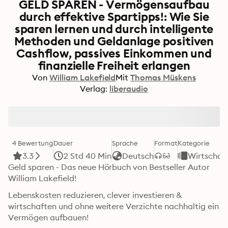
GELD SPAREN - Vermögensaufbau
durch effektive Spartipps!: Wie Sie
sparen lernen und durch intelligente
Methoden und Geldanlage positiven
Cashflow, passives Einkommen und
finanzielle Freiheit erlangen
Von
William Lakefield
Mit
Thomas Müskens
Verlag:
liberaudio
4 Bewertung
Dauer
Sprache
Format
Kategorie
3.3
2 Std 40 Min
Deutsch
Wirtschaft
Geld sparen - Das neue Hörbuch von Bestseller Autor 
William Lakefield!
Lebenskosten reduzieren, clever investieren & 
wirtschaften und ohne weitere Verzichte nachhaltig ein 
Vermögen aufbauen!