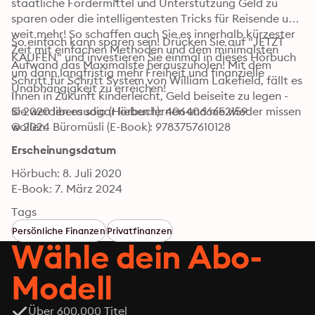
staatliche Fördermittel und Unterstützung Geld zu 
sparen oder die intelligentesten Tricks für Reisende und 
weit mehr! So schaffen auch Sie es innerhalb kürzester 
So einfach kann sparen sein! Drücken Sie auf "JETZT 
Zeit mit einfachen Methoden und dem minimalsten 
KAUFEN" und investieren Sie einmal in dieses Hörbuch 
Aufwand das Maximalste herauszuholen! Mit dem 
um dann langfristig mehr Freiheit und finanzielle 
Schritt für Schritt System von William Lakefield, fällt es 
Unabhängigkeit zu erreichen!
Ihnen in Zukunft kinderleicht, Geld beiseite zu legen - 
Sie werden es sogar lieben lernen und nie wieder missen 
© 2020 liberaudio (Hörbuch): 4064066652159
wollen.
© 2024 Büromüsli (E-Book): 9783757610128
Erscheinungsdatum
Hörbuch: 8. Juli 2020
E-Book: 7. März 2024
Tags
Persönliche Finanzen
Privatfinanzen
Wähle dein Abo-
Modell
Über 600.000 Titel