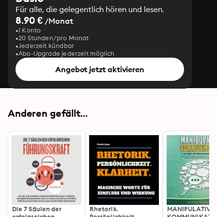
Für alle, die gelegentlich hören und lesen.
8.90 €
/Monat
1 Konto
20 Stunden/pro Monat
Jederzeit kündbar
Abo-Upgrade jederzeit möglich
Angebot jetzt aktivieren
Anderen gefällt...
Die 7 Säulen der
Rhetorik.
MANIPULATIVE
erfolgreichen
Persönlichkeit.
KOMMUNIKATIO