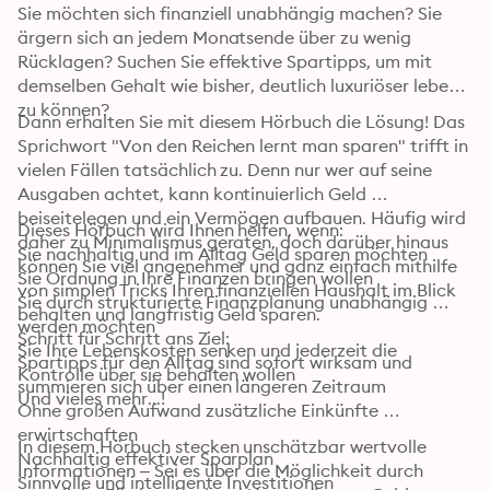
Sie möchten sich finanziell unabhängig machen? Sie 
ärgern sich an jedem Monatsende über zu wenig 
Rücklagen? Suchen Sie effektive Spartipps, um mit 
demselben Gehalt wie bisher, deutlich luxuriöser leben 
zu können?
Dann erhalten Sie mit diesem Hörbuch die Lösung! Das 
Sprichwort "Von den Reichen lernt man sparen" trifft in 
vielen Fällen tatsächlich zu. Denn nur wer auf seine 
Ausgaben achtet, kann kontinuierlich Geld 
beiseitelegen und ein Vermögen aufbauen. Häufig wird 
Dieses Hörbuch wird Ihnen helfen, wenn:

daher zu Minimalismus geraten, doch darüber hinaus 
Sie nachhaltig und im Alltag Geld sparen möchten

können Sie viel angenehmer und ganz einfach mithilfe 
Sie Ordnung in Ihre Finanzen bringen wollen

von simplen Tricks Ihren finanziellen Haushalt im Blick 
Sie durch strukturierte Finanzplanung unabhängig 
behalten und langfristig Geld sparen.
werden möchten

Schritt für Schritt ans Ziel:

Sie Ihre Lebenskosten senken und jederzeit die 
Spartipps für den Alltag sind sofort wirksam und 
Kontrolle über sie behalten wollen

summieren sich über einen längeren Zeitraum

Und vieles mehr...!
Ohne großen Aufwand zusätzliche Einkünfte 
erwirtschaften

In diesem Hörbuch stecken unschätzbar wertvolle 
Nachhaltig effektiver Sparplan

Informationen – Sei es über die Möglichkeit durch 
Sinnvolle und intelligente Investitionen