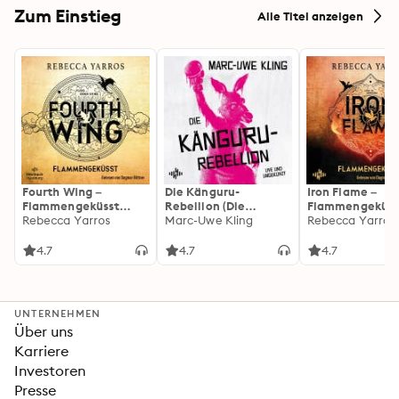
Zum Einstieg
Alle Titel anzeigen
Fourth Wing –
Die Känguru-
Iron Flame –
Flammengeküsst
Rebellion (Die
Flammengeküss
(Flammengeküsst-
Rebecca Yarros
Känguru-Werke 5)
Marc-Uwe Kling
(Flammengeküs
Rebecca Yarros
Reihe 1)
Reihe 2): Die
heißersehnte
4.7
4.7
4.7
Fortsetzung des
Fantasy-Erfolgs
»Fourth Wing«
UNTERNEHMEN
Über uns
Karriere
Investoren
Presse