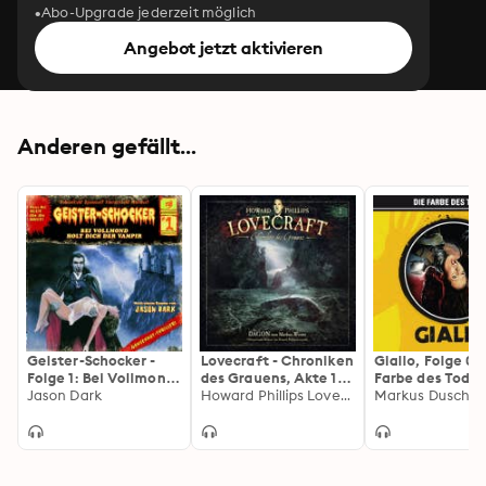
Abo-Upgrade jederzeit möglich
Angebot jetzt aktivieren
Anderen gefällt...
Geister-Schocker -
Lovecraft - Chroniken
Giallo, Folge 0: 
Folge 1: Bei Vollmond
des Grauens, Akte 1:
Farbe des Todes
holt dich der Vampir
Jason Dark
Dagon
Howard Phillips Lovecraft, Markus Winter
Markus Dusche