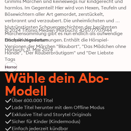
Grimms Märchen sind keineswegs nur kindgerecht und 
harmlos. Im Gegenteil! Hier wird von Hexen, Teufeln und 
Bösewichtern aller Art gemordet, zerstückelt, 
verbrannt und verzaubert. Die unheimlichsten und 
blutrünstigsten Schauergeschichten der berühmten 
© 2024 Titania Medien (Hörbuch): 4251777707944
Märchensammlung gibt es nun endlich als aufwendige 
Hörspiel-Neuvertonungen. Enthält die Hörspiel-
Erscheinungsdatum
Versionen der Märchen "Blaubart", "Das Mädchen ohne 
Hörbuch: 31. Mai 2024
Hände", "Der Räuberbräutigam" und "Der Liebste 
Roland". Das bereits 7. Abenteuer von Alwyne und Colin 
Tags
Hargreaves, unserem sympathischen Geisterjäger-
Horror
Ermittler-Team im Gruselkabinett!
Wähle dein Abo-
Modell
Über 600.000 Titel
Lade Titel herunter mit dem Offline Modus
Exklusive Titel und Storytel Originals
Sicher für Kinder (Kindermodus)
Einfach jederzeit kündbar