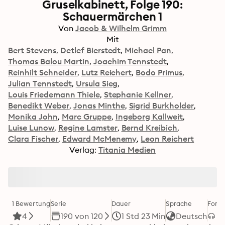
Gruselkabinett, Folge 190:
Schauermärchen 1
Von
Jacob & Wilhelm Grimm
Mit
Bert Stevens
Detlef Bierstedt
Michael Pan
Thomas Balou Martin
Joachim Tennstedt
Reinhilt Schneider
Lutz Reichert
Bodo Primus
Julian Tennstedt
Ursula Sieg
Louis Friedemann Thiele
Stephanie Kellner
Benedikt Weber
Jonas Minthe
Sigrid Burkholder
Monika John
Marc Gruppe
Ingeborg Kallweit
Luise Lunow
Regine Lamster
Bernd Kreibich
Clara Fischer
Edward McMenemy
Leon Reichert
Verlag:
Titania Medien
1 Bewertung
Serie
Dauer
Sprache
Form
4
190 von 120
1 Std 23 Min
Deutsch