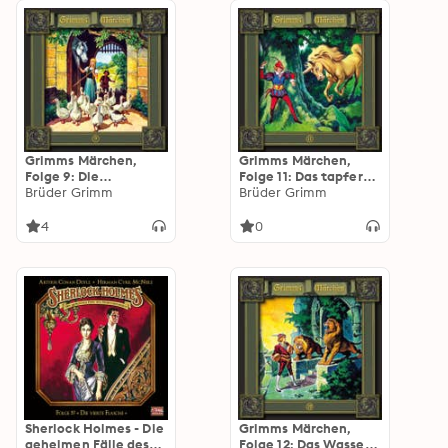
Grimms Märchen,
Grimms Märchen,
Folge 9: Die
Folge 11: Das tapfere
Gänsemagd / Der
Brüder Grimm
Schneiderlein / Der
Brüder Grimm
süße Brei / Sechse
Frieder und das
kommen durch die
Katherlieschen / Die
4
0
ganze Welt
drei Männlein im
Walde
Sherlock Holmes - Die
Grimms Märchen,
geheimen Fälle des
Folge 12: Das Wasser