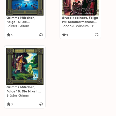
Grimms Märchen,
Gruselkabinett, Folge
Folge 16: Die
191: Schauermärchen
zertanzten Schuhe /
Brüder Grimm
2
Jacob & Wilhelm Grimm
Hans im Glück / Der
Geist im Glas
5
4
Grimms Märchen,
Folge 18: Die Nixe im
Teich / Die drei
Brüder Grimm
Spinnerinnen / Die
zwölf Jäger
0