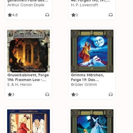
geheimen Fälle des
48: Folgen 190, 191,
Meisterdetektivs,
Arthur Conan Doyle
192, 193
H. P. Lovecraft
Folge 49: Das Grauen
von Old Hall: Das
4.8
0
Grauen von Old Hall
Gruselkabinett, Folge
Grimms Märchen,
196: Flaxman Low -
Folge 19: Das
Der Fall Saddler's
E. & H. Heron
singende, springende
Brüder Grimm
Croft
Löweneckerchen /
Die Wichtelmänner /
3
0
Die Bienenkönigin
(unabridged)