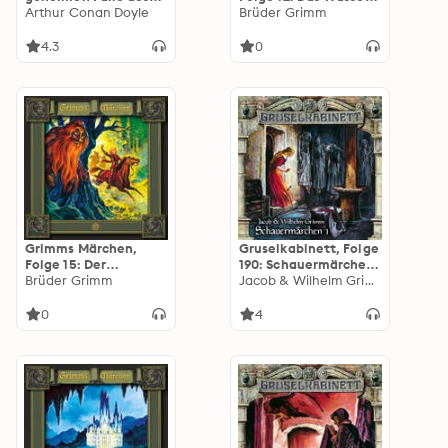
Meisterdetektivs,
Arthur Conan Doyle
des Lebens / Katze
Brüder Grimm
Folge 57: Die vierte
und Maus in
Flasche
Gesellschaft / Der
4.3
0
Bärenhäuter
Grimms Märchen,
Gruselkabinett, Folge
Folge 15: Der
190: Schauermärchen
Eisenhans / Das
Brüder Grimm
1
Jacob & Wilhelm Grimm
Rätsel / Die drei
Federn
0
4