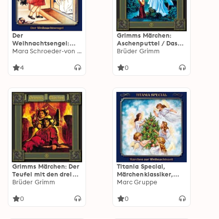
Der
Grimms Märchen:
Weihnachtsengel:
Aschenputtel / Das
Titania Special Folge
Mara Schroeder-von Kurmin
Waldhaus / Das blaue
Brüder Grimm
0-A
Licht
4
0
Grimms Märchen: Der
Titania Special,
Teufel mit den drei
Märchenklassiker,
goldenen Haaren /
Brüder Grimm
Folge 16: Märchen zur
Marc Gruppe
Die Sterntaler / Hans
Weihnachtszeit
mein Igel
0
0