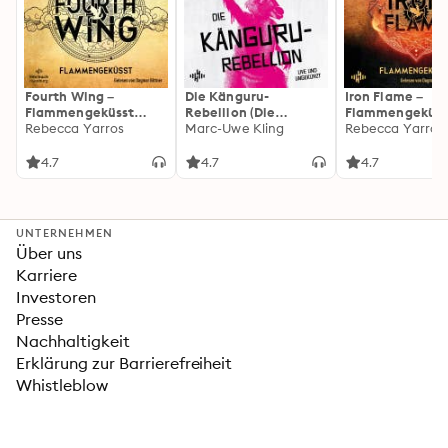
Fourth Wing –
Die Känguru-
Iron Flame –
Flammengeküsst
Rebellion (Die
Flammengeküss
(Flammengeküsst-
Rebecca Yarros
Känguru-Werke 5)
Marc-Uwe Kling
(Flammengeküs
Rebecca Yarros
Reihe 1)
Reihe 2): Die
heißersehnte
4.7
4.7
4.7
Fortsetzung des
Fantasy-Erfolgs
»Fourth Wing«
UNTERNEHMEN
Über uns
Karriere
Investoren
Presse
Nachhaltigkeit
Erklärung zur Barrierefreiheit
Whistleblow