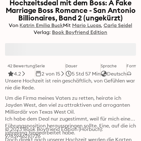
Hochzeitsdeal mit dem Boss: A Fake
Marriage Boss Romance - San Antonio
Billionaires, Band 2 (ungekürzt)
Von
Katrin Emilia Buck
Mit
Mario Lucas
Carla Seidel
Verlag:
Book Boyfriend Edition
42 Bewertung
Serie
Dauer
Sprache
Format
4.2
2 von 15
5 Std 57 Min
Deutsch
Unsere Hochzeit ist rein geschäftlich, von Gefühlen war 
nie die Rede. 
Um die Firma meines Vaters zu retten, heirate ich 
Jayden West, den viel zu attraktiven und arroganten 
Milliardär von Texas West Oil.

Ich habe dem Deal nur zugestimmt, weil für mich eine 
Führungsposition herausspringen sollte. Eine, auf die ich 
© 2023 Book Boyfriend Edition (Hörbuch): 
jahrelang hingearbeitet habe.

9783946210726
Doch direkt nach unserer Hochzeit werden die Karten 