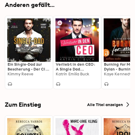
Anderen gefällt...
Ein Single-Dad zur
Verliebt in den CEO:
Burning for More
Bescherung - Der Club
A Single Dad
Dylan - Burning 
der
Kimmy Reeve
Billionaire Boss
Katrin Emilia Buck
the Bravest, Ban
Kaye Kennedy
Bibliothekarinnen,
Romance: San
(Ungekürzt)
Band 1 (ungekürzt)
Antonio Billionaires 1
Zum Einstieg
Alle Titel anzeigen