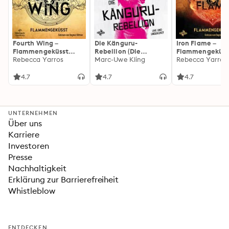
Fourth Wing –
Die Känguru-
Iron Flame –
Flammengeküsst
Rebellion (Die
Flammengeküss
(Flammengeküsst-
Rebecca Yarros
Känguru-Werke 5)
Marc-Uwe Kling
(Flammengeküs
Rebecca Yarros
Reihe 1)
Reihe 2): Die
heißersehnte
4.7
4.7
4.7
Fortsetzung des
Fantasy-Erfolgs
»Fourth Wing«
UNTERNEHMEN
Über uns
Karriere
Investoren
Presse
Nachhaltigkeit
Erklärung zur Barrierefreiheit
Whistleblow
ENTDECKEN