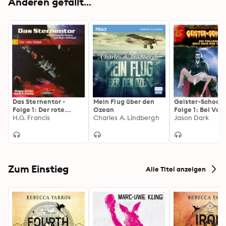
Anderen gefällt...
Das Sternentor -
Mein Flug über den
Geister-Schocke
Folge 1: Der rote
Ozean
Folge 1: Bei Vo
Nebel
H.G. Francis
Charles A. Lindbergh
holt dich der V
Jason Dark
Zum Einstieg
Alle Titel anzeigen