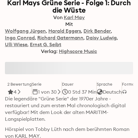
Karl Mays Grüne Serie - Folge 1: Durch
die Wüste
Von
Karl May
Mit
Wolfgang Jürgen
Harald Eggers
Dirk Bender
Ingo Conrad
Richard Gatermann
Daisy Ludwig
Ulli Wiese
Ernst G. Seibt
Verlag:
Highscore Music
2 Bewertung
Serie
Dauer
Sprache
Format
4
1 von 30
0 Std 37 Min
Deutsch
Die legendäre "Grüne Serie" der 1970er Jahre - 
restauriert und zum ersten Mal chronologisch digital 
verfügbar! Mit dem Look der alten MARITIM-
Langspielplatten. 
Hörspiel von Tobby Lüth nach dem berühmten Roman 
von KARL MAY.