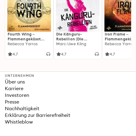
Fourth Wing –
Die Känguru-
Iron Flame –
Flammengeküsst
Rebellion (Die
Flammengeküss
(Flammengeküsst-
Rebecca Yarros
Känguru-Werke 5)
Marc-Uwe Kling
(Flammengeküs
Rebecca Yarros
Reihe 1)
Reihe 2): Die
heißersehnte
4.7
4.7
4.7
Fortsetzung des
Fantasy-Erfolgs
»Fourth Wing«
UNTERNEHMEN
Über uns
Karriere
Investoren
Presse
Nachhaltigkeit
Erklärung zur Barrierefreiheit
Whistleblow