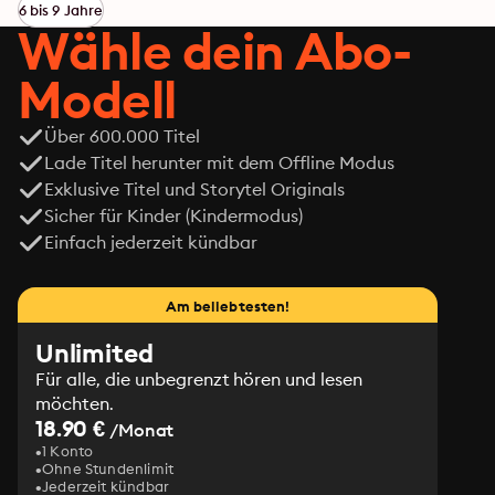
zu legen. Zum Glück ist da Jimmy, mit dem sie 
6 bis 9 Jahre
gemeinsam fast alle Prüfungen bestehen kann. Als 
Wähle dein Abo-
Rubina jedoch herausfindet, dass Beatrice einen fiesen 
Plan verfolgt und London in schrecklicher Gefahr 
Modell
schwebt, muss sie ihre neu erlernten Fähigkeiten zum 
Guten einsetzen. Können Jimmy und sie Beatrice 
Über 600.000 Titel
aufhalten, bevor Schlimmeres geschieht?
Lade Titel herunter mit dem Offline Modus
Exklusive Titel und Storytel Originals
Sicher für Kinder (Kindermodus)
Einfach jederzeit kündbar
Am beliebtesten!
Unlimited
Für alle, die unbegrenzt hören und lesen
möchten.
18.90 €
/Monat
1 Konto
Ohne Stundenlimit
Jederzeit kündbar