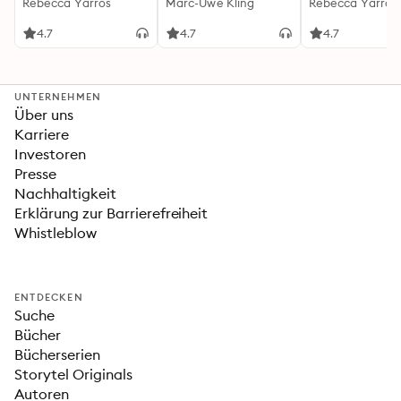
(Flammengeküsst-
Rebecca Yarros
Känguru-Werke 5)
Marc-Uwe Kling
(Flammengeküs
Rebecca Yarros
Reihe 1)
Reihe 2): Die
heißersehnte
4.7
4.7
4.7
Fortsetzung des
Fantasy-Erfolgs
»Fourth Wing«
UNTERNEHMEN
Über uns
Karriere
Investoren
Presse
Nachhaltigkeit
Erklärung zur Barrierefreiheit
Whistleblow
ENTDECKEN
Suche
Bücher
Bücherserien
Storytel Originals
Autoren