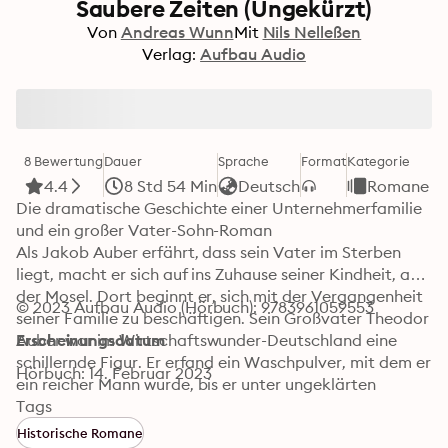
Saubere Zeiten (Ungekürzt)
Von
Andreas Wunn
Mit
Nils Nelleßen
Verlag:
Aufbau Audio
8 Bewertung
Dauer
Sprache
Format
Kategorie
4.4
8 Std 54 Min
Deutsch
Romane
Die dramatische Geschichte einer Unternehmerfamilie 
und ein großer Vater-Sohn-Roman

Als Jakob Auber erfährt, dass sein Vater im Sterben 
liegt, macht er sich auf ins Zuhause seiner Kindheit, an 
der Mosel. Dort beginnt er, sich mit der Vergangenheit 
© 2023 Aufbau Audio (Hörbuch): 9783961059553
seiner Familie zu beschäftigen. Sein Großvater Theodor 
Auber war im Wirtschaftswunder-Deutschland eine 
Erscheinungsdatum
schillernde Figur. Er erfand ein Waschpulver, mit dem er 
Hörbuch: 14. Februar 2023
ein reicher Mann wurde, bis er unter ungeklärten 
Umständen alles verlor. Seine Spurensuche führt Jakob 
Tags
bis nach Rio de Janeiro. Dort trifft er die Tochter des 
Historische Romane