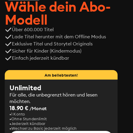
jüdischen Besitzers der Drogerie, in der die Karriere 
Wähle dein Abo-
seines Großvaters einst begann. Jakob erfährt, was 
hinter Aufstieg und Fall des Familienimperiums steckt. 
Modell
In seinem Roman erzählt Andreas Wunn eine große 
Geschichte von Vätern und Söhnen, Schuld und 
Über 600.000 Titel
Sprachlosigkeit zwischen den Generationen und dem 
Lade Titel herunter mit dem Offline Modus
Glück einer Familie, das in den Händen zerrinnt wie 
Exklusive Titel und Storytel Originals
Pulver.
Sicher für Kinder (Kindermodus)
Einfach jederzeit kündbar
Am beliebtesten!
Unlimited
Für alle, die unbegrenzt hören und lesen
möchten.
18.90 €
/Monat
1 Konto
Ohne Stundenlimit
Jederzeit kündbar
Wechsel zu Basic jederzeit möglich