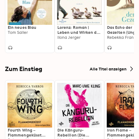
Ein neues Blau
Lorenz: Roman |
Das Echo der
Tom Saller
Leben und Wirken des
Gezeiten (Unge
Verhaltensforschers
Ilona Jerger
Lesung)
Rebekka Frank
Konrad Lorenz
Zum Einstieg
Alle Titel anzeigen
Fourth Wing –
Die Känguru-
Iron Flame –
Flammengeküsst
Rebellion (Die
Flammengeküss