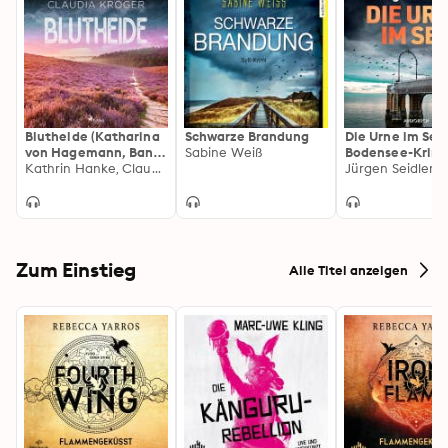
Blutheide (Katharina
Schwarze Brandung
Die Urne im See:
von Hagemann, Band
Sabine Weiß
Bodensee-Krimi
1)
Kathrin Hanke, Claudia Kröger
Jürgen Seidler
Zum Einstieg
Alle Titel anzeigen