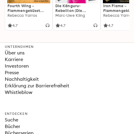
Fourth Wing –
Die Känguru-
Iron Flame –
Flammengeküsst
Rebellion (Die
Flammengeküss
(Flammengeküsst-
Rebecca Yarros
Känguru-Werke 5)
Marc-Uwe Kling
(Flammengeküs
Rebecca Yarros
Reihe 1)
Reihe 2): Die
heißersehnte
4.7
4.7
4.7
Fortsetzung des
Fantasy-Erfolgs
»Fourth Wing«
UNTERNEHMEN
Über uns
Karriere
Investoren
Presse
Nachhaltigkeit
Erklärung zur Barrierefreiheit
Whistleblow
ENTDECKEN
Suche
Bücher
Bücherserien