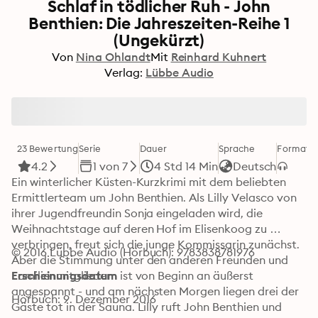
Schlaf in tödlicher Ruh - John
Benthien: Die Jahreszeiten-Reihe 1
(Ungekürzt)
Von
Nina Ohlandt
Mit
Reinhard Kuhnert
Verlag:
Lübbe Audio
23 Bewertung
Serie
Dauer
Sprache
Format
K
4.2
1 von 7
4 Std 14 Min
Deutsch
Ein winterlicher Küsten-Kurzkrimi mit dem beliebten 
Ermittlerteam um John Benthien. Als Lilly Velasco von 
ihrer Jugendfreundin Sonja eingeladen wird, die 
Weihnachtstage auf deren Hof im Elisenkoog zu 
verbringen, freut sich die junge Kommissarin zunächst. 
© 2016 Lübbe Audio (Hörbuch): 9783838781976
Aber die Stimmung unter den anderen Freunden und 
Familienmitgliedern ist von Beginn an äußerst 
Erscheinungsdatum
angespannt - und am nächsten Morgen liegen drei der 
Hörbuch: 9. Dezember 2016
Gäste tot in der Sauna. Lilly ruft John Benthien und 