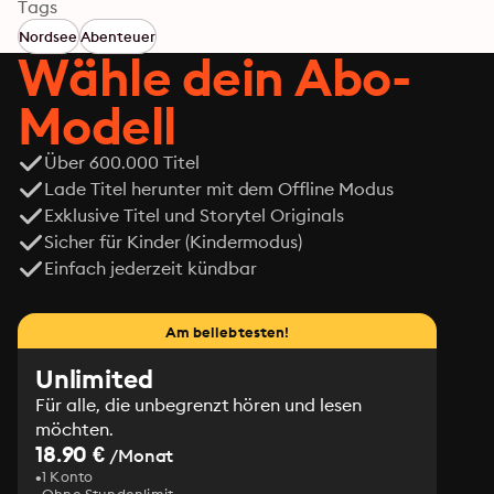
Tommy Fitzen zu Hilfe, um den Tod der drei Männer zu 
Tags
untersuchen, und stößt direkt auf das nächste Opfer. 
Nordsee
Abenteuer
Nach und nach stellt sich heraus, dass jeder einzelne 
Wähle dein Abo-
der Anwesenden etwas zu verbergen hat - Hinweis für 
die Hörer: Die Kurzromane um John Benthien und sein 
Modell
Team sind zeitlich vor den Romanen angesiedelt.
Über 600.000 Titel
Lade Titel herunter mit dem Offline Modus
Exklusive Titel und Storytel Originals
Sicher für Kinder (Kindermodus)
Einfach jederzeit kündbar
Am beliebtesten!
Unlimited
Für alle, die unbegrenzt hören und lesen
möchten.
18.90 €
/Monat
1 Konto