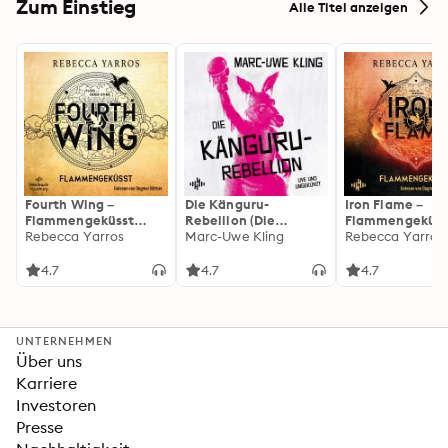
Zum Einstieg
Alle Titel anzeigen
Fourth Wing –
Die Känguru-
Iron Flame –
Flammengeküsst
Rebellion (Die
Flammengeküss
(Flammengeküsst-
Rebecca Yarros
Känguru-Werke 5)
Marc-Uwe Kling
(Flammengeküs
Rebecca Yarros
Reihe 1)
Reihe 2): Die
heißersehnte
4.7
4.7
4.7
Fortsetzung des
Fantasy-Erfolgs
»Fourth Wing«
UNTERNEHMEN
Über uns
Karriere
Investoren
Presse