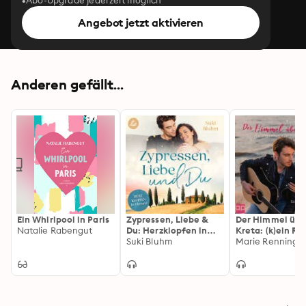
Abo-Upgrade jederzeit möglich
Angebot jetzt aktivieren
Anderen gefällt...
Ein Whirlpool in Paris
Zypressen, Liebe &
Der Himmel übe
Natalie Rabengut
Du: Herzklopfen in
Kreta: (k)ein Ro
Florenz
Suki Bluhm
für Zoë
Marie Renningh