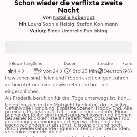
Schon wieder die verflixte zweite
Nacht
Von
Natalie Rabengut
Mit
Laura Sophie Helbig
Stefan Kohlmann
Verlag:
Black Umbrella Publishing
16 Bewertung
Serie
Dauer
Sprache
Format
4.4
9 von 24
1 Std 23 Min
Deutsch
Inzwischen sind Helen und Frederik seit einigen Jahren 
verheiratet und eine gewisse Routine hat sich 
eingeschlichen.

Als Frederik beruflich für drei Tage unterwegs ist, kann 
Helen ihn zum ersten Mal nicht begleiten, da sie selbst 
Gefühlvolle Handlung. Explizite Szenen. Happy End. Alle 
an einem Projekt arbeitet — mit einem anderen Mann.

Bücher der Reihe sind in sich abgeschlossen und können 
Bei seiner Rückkehr stellt Frederik fest, dass seine Frau 
unabhängig voneinander gelesen werden, sind aber 
irgendwie anders ist als sonst. Distanziert und noch 
durch wiederkehrende Figuren miteinander verbunden.
verschlossener als üblich …