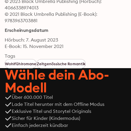
© 2023 Black Umbrella Publishing (Hörbuch): 
4066338974013
© 2021 Black Umbrella Publishing (E-Book): 
9783963703881
Erscheinungsdatum
Hörbuch: 7. August 2023
E-Book: 15. November 2021
Tags
Wohlfühlromane
Zeitgenössische Romantik
Wähle dein Abo-
Modell
Über 600.000 Titel
Lade Titel herunter mit dem Offline Modus
Exklusive Titel und Storytel Originals
Sicher für Kinder (Kindermodus)
Einfach jederzeit kündbar