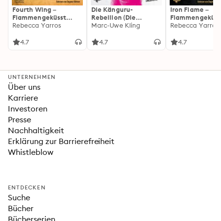
Fourth Wing –
Die Känguru-
Iron Flame –
Flammengeküsst
Rebellion (Die
Flammengeküss
(Flammengeküsst-
Rebecca Yarros
Känguru-Werke 5)
Marc-Uwe Kling
(Flammengeküs
Rebecca Yarros
Reihe 1)
Reihe 2): Die
heißersehnte
4.7
4.7
4.7
Fortsetzung des
Fantasy-Erfolgs
»Fourth Wing«
UNTERNEHMEN
Über uns
Karriere
Investoren
Presse
Nachhaltigkeit
Erklärung zur Barrierefreiheit
Whistleblow
ENTDECKEN
Suche
Bücher
Bücherserien