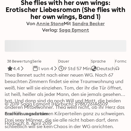
She flies with her own wings:
Erotischer Liebesroman (She flies with
her own wings, Band 1)
Von
Annie Stone
Mit
Sandra Becker
Verlag:
Saga Egmont
38 Bewertung
Serie
Dauer
Sprache
Format
K
4.4
1 von 4
9 Std 57 Min
Deutsch
Thea Bennet sucht nach einer neuen WG. Nach 67 
besuchten Zimmern findet sie eine Traumwohnung und 
weiß, hier will sie einziehen. Tom, der ihr die Tür öffnet, 
ist heiß, heißer als jeder Mann, den sie jemals gesehen 
hat. Und dann sind da noch Will und Matt, die beiden 
© 2019 Saga Egmont (Hörbuch): 9788726146509
anderen Mitbewohner. Thea weiß nicht, ob ihr Herz das 
aushält... von anderen Körperteilen ganz zu schweigen. 
Erscheinungsdatum
Drei sexy Männer, die sie alle nicht haben darf, denn 
Hörbuch: 8. April 2019
schließlich will sie kein Chaos in der WG anrichten. 