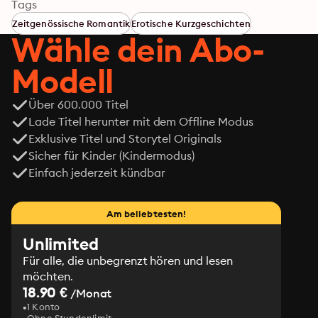
Oder? -
Tags
Zeitgenössische Romantik
Erotische Kurzgeschichten
Wähle dein Abo-
Modell
Über 600.000 Titel
Lade Titel herunter mit dem Offline Modus
Exklusive Titel und Storytel Originals
Sicher für Kinder (Kindermodus)
Einfach jederzeit kündbar
Am beliebtesten!
Unlimited
Für alle, die unbegrenzt hören und lesen
möchten.
18.90 €
/Monat
1 Konto