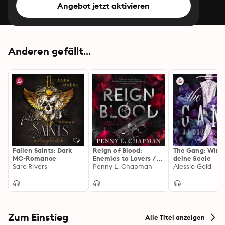
Angebot jetzt aktivieren
Anderen gefällt...
Fallen Saints: Dark
Reign of Blood:
The Gang: Wir w
MC-Romance
Enemies to Lovers /
deine Seele
Sara Rivers
Antihero Dark
Penny L. Chapman
Alessia Gold
Romance
Zum Einstieg
Alle Titel anzeigen