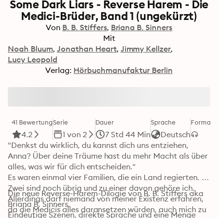
Some Dark Liars - Reverse Harem - Die
Medici-Brüder, Band 1 (ungekürzt)
Von
B. B. Stiffers
Briana B. Sinners
Mit
Noah Bluum
Jonathan Heart
Jimmy Kellzer
Lucy Leopold
Verlag:
Hörbuchmanufaktur Berlin
41 Bewertung
Serie
Dauer
Sprache
Format
K
4.2
1 von 2
7 Std 44 Min
Deutsch
"Denkst du wirklich, du kannst dich uns entziehen, 
Anna? Über deine Träume hast du mehr Macht als über 
alles, was wir für dich entscheiden."

Es waren einmal vier Familien, die ein Land regierten. 
Zwei sind noch übrig und zu einer davon gehöre ich. 
Die neue Reverse-Harem-Dilogie von B. B. Stiffers aka 
Allerdings darf niemand von meiner Existenz erfahren, 
Briana B. Sinners.

da die Medicis alles daransetzen würden, auch mich zu 
Eindeutige Szenen, direkte Sprache und eine Menge 