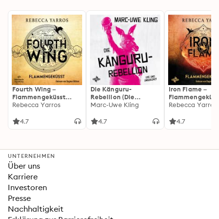
Fourth Wing –
Die Känguru-
Iron Flame –
Flammengeküsst
Rebellion (Die
Flammengeküss
(Flammengeküsst-
Rebecca Yarros
Känguru-Werke 5)
Marc-Uwe Kling
(Flammengeküs
Rebecca Yarros
Reihe 1)
Reihe 2): Die
heißersehnte
4.7
4.7
4.7
Fortsetzung des
Fantasy-Erfolgs
»Fourth Wing«
UNTERNEHMEN
Über uns
Karriere
Investoren
Presse
Nachhaltigkeit