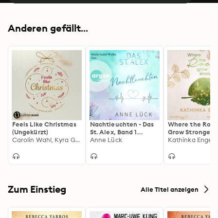
Anderen gefällt...
Feels Like Christmas
Nachtleuchten - Das
Where the Root
(Ungekürzt)
St. Alex, Band 1
Grow Stronger
Carolin Wahl, Kyra Groh, Marina Neumeier, Alexandra Flint, Gabriella Santos de Lima
(Ungekürzte Lesung)
Anne Lück
(Shetland-Love
Kathinka Engel
1)
Zum Einstieg
Alle Titel anzeigen