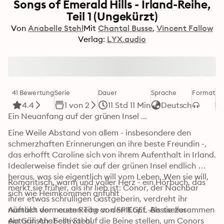
Songs of Emerald Hills - Irland-Reihe,
Teil 1 (Ungekürzt)
Von
Anabelle Stehl
Mit
Chantal Busse
Vincent Fallow
Verlag:
LYX.audio
41 Bewertung
Serie
Dauer
Sprache
Format
Ka
4.4
1 von 2
11 Std 11 Min
Deutsch
Ein Neuanfang auf der grünen Insel ...
Eine Weile Abstand von allem - insbesondere den 
schmerzhaften Erinnerungen an ihre beste Freundin -, 
das erhofft Caroline sich von ihrem Aufenthalt in Irland. 
Idealerweise findet sie auf der grünen Insel endlich 
heraus, was sie eigentlich will vom Leben. Wen sie will, 
Romantisch, warm und voller Herz - ein Hörbuch, das 
merkt sie früher, als ihr lieb ist: Conor, der Nachbar 
sich wie Heimkommen anfühlt
ihrer etwas schrulligen Gastgeberin, verdreht ihr 
nämlich vom ersten Tag an den Kopf. Als sie zusammen 
Auftakt der neuen Reihe von SPIEGEL-Bestseller-
ein Gälisch- Festival auf die Beine stellen, um Conors 
Autorin Anabelle Stehl