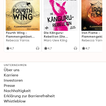
Fourth Wing –
Die Känguru-
Iron Flame –
Flammengeküsst
Rebellion (Die
Flammengeküss
(Flammengeküsst-
Rebecca Yarros
Känguru-Werke 5)
Marc-Uwe Kling
(Flammengeküs
Rebecca Yarros
Reihe 1)
Reihe 2): Die
heißersehnte
4.7
4.7
4.7
Fortsetzung des
Fantasy-Erfolgs
»Fourth Wing«
UNTERNEHMEN
Über uns
Karriere
Investoren
Presse
Nachhaltigkeit
Erklärung zur Barrierefreiheit
Whistleblow