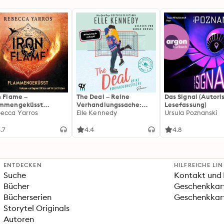
n Flame –
The Deal – Reine
Das Signal (Autori
ammengeküsst
Verhandlungssache:
Lesefassung)
ammengeküsst-Reihe
ecca Yarros
Off-Campus 1 | Roman |
Elle Kennedy
Ursula Poznanski
 Die heißersehnte
BookTok-Liebling |
tsetzung des
Prickelnde College-
.7
4.4
4.8
tasy-Erfolgs »Fourth
Romance für New
ng«
Adults
ENTDECKEN
HILFREICHE LI
Suche
Kontakt und 
Bücher
Geschenkkar
Bücherserien
Geschenkkart
Storytel Originals
Autoren