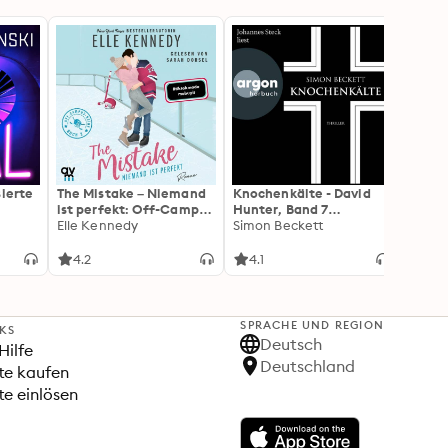
sierte
The Mistake – Niemand
Knochenkälte - David
Onyx 
ist perfekt: Off-Campus
Hunter, Band 7
Flamm
2 | Roman
Elle Kennedy
(Ungekürzte Lesung)
Simon Beckett
(Flam
Rebec
3): Di
Forts
4.2
4.1
4.3
Wing«
SPRACHE UND REGION
NKS
Deutsch
Hilfe
Deutschland
te kaufen
e einlösen