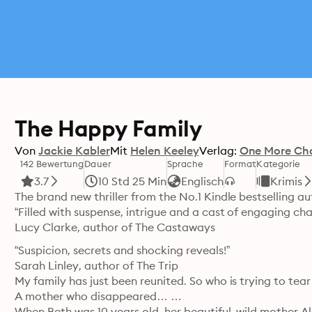
The Happy Family
Von
Jackie Kabler
Mit
Helen Keeley
Verlag:
One More Ch
142 Bewertung
Dauer
Sprache
Format
Kategorie
3.7
10 Std 25 Min
Englisch
Krimis
The brand new thriller from the No.1 Kindle bestselling a
“Filled with suspense, intrigue and a cast of engaging cha
Lucy Clarke, author of The Castaways
“Suspicion, secrets and shocking reveals!”

Sarah Linley, author of The Trip

My family has just been reunited. So who is trying to tear 
A mother who disappeared… 

When Beth was 10 years old, her beautiful, wild mother Ali