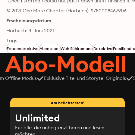
‘Once I started I could not put it down until I finished it
© 2021 One More Chapter (Hörbuch): 9780008467906
Erscheinungsdatum
Hörbuch: 4. Juni 2021
Tags
Frauendetektive
Abenteuer
Wohlfühlromane
Detektive
Familiend
 Abo-Modell
em Offline Modus
Exklusive Titel und Storytel Originals
Am beliebtesten!
Unlimited
Für alle, die unbegrenzt hören und lesen
möchten.