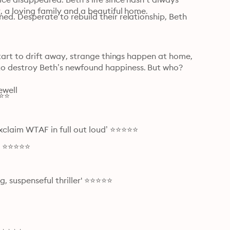
r, a loving family and a beautiful home.
ed. Desperate to rebuild their relationship, Beth 
start to drift away, strange things happen at home, 
to destroy Beth’s newfound happiness. But who? 
well

⭐⭐⭐
xclaim WTAF in full out loud’ ⭐⭐⭐⭐⭐
!’ ⭐⭐⭐⭐⭐
, suspenseful thriller' ⭐⭐⭐⭐⭐