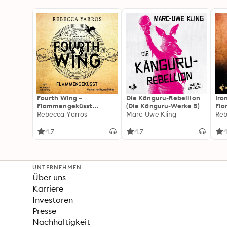
Fourth Wing –
Die Känguru-Rebellion
Iro
Flammengeküsst
(Die Känguru-Werke 5)
Fl
(Flammengeküsst-Reihe
Rebecca Yarros
Marc-Uwe Kling
(Fl
Reb
1)
2):
For
4.7
4.7
4
Fan
Wi
UNTERNEHMEN
Über uns
Karriere
Investoren
Presse
Nachhaltigkeit