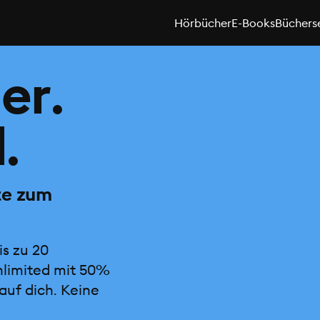
Hörbücher
E-Books
Büchers
er.
.
te zum
is zu 20
nlimited mit 50%
auf dich. Keine