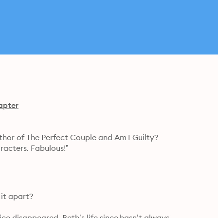
apter
uthor of The Perfect Couple and Am I Guilty?

racters. Fabulous!”

it apart?

ce disappeared. Beth’s life since hasn’t always 