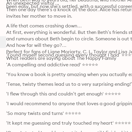
An unexpected visitor…

been easy, but now she’s settled, with a successful caree
Then one day there’s a knock at the door. Alice has return
invites her mother to move in.
A life that comes crashing down…

At first, everything is wonderful. But then Beth’s friends 
and rumours about Beth begin to circle. Someone is out 
And how far will they go?

Perfect for fans of Liane Moriarty, C. L. Taylor and Lisa Je
‘Found myself second guessing every thought I had’ ⭐⭐
What readers are saying about The Happy Family
‘A compelling and addictive read' ⭐⭐⭐⭐⭐
‘You know a book is pretty amazing when you actually e
‘Tense, twisty themes lead us to a very surprising ending
‘I flew through this and couldn’t get enough' ⭐⭐⭐⭐⭐
‘I would recommend to anyone that loves a good gripping
‘So many twists and turns' ⭐⭐⭐⭐⭐
‘It kept me guessing and truly touched my heart' ⭐⭐⭐⭐⭐