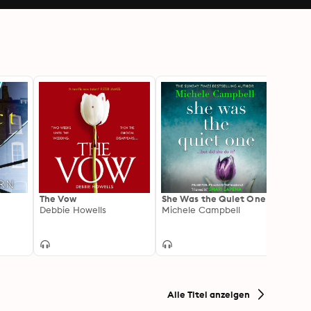
The Vow
She Was the Quiet One
One L
Debbie Howells
Michele Campbell
Adele
Alle Titel anzeigen